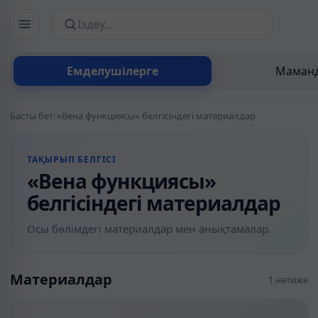
Сайттан іздеу
Емделушілерге
Маманд
Басты бет
/
«Вена функциясы» белгісіндегі материалдар
ТАҚЫРЫП БЕЛГІСІ
«Вена функциясы»
белгісіндегі материалдар
Осы бөлімдегі материалдар мен анықтамалар.
Материалдар
1 нәтиже