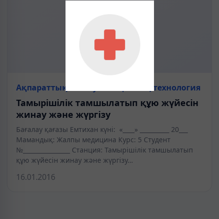
Ақпараттық коммуникациялық технология
Тамырішілік тамшылатып құю жүйесін
жинау және жүргізу
Бағалау қағазы Емтихан күні: «____» __________ 20___
Мамандық: Жалпы медицина Курс: 5 Студент
№________________ Станция: Тамырішілік тамшылатып
құю жүйесін жинау және жүргізу…
16.01.2016