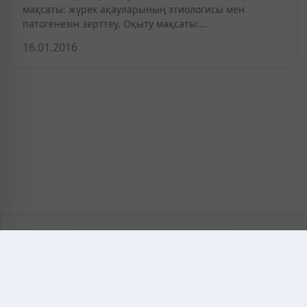
мақсаты: жүрек ақауларының этиологисы мен
патогенезін зерттеу. Оқыту мақсаты:…
16.01.2016
KAZMEDIC.ORG
Қазақ тіліндегі медициналық энциклопедия.
Жоба туралы
Байланыс
Құпиялылық