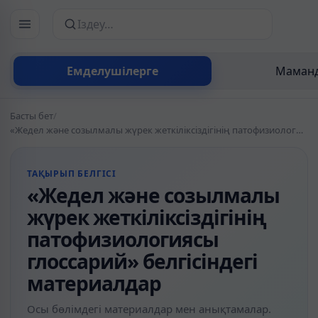
Сайттан іздеу
Емделушілерге
Маманд
Басты бет
/
«Жедел және созылмалы жүрек жеткіліксіздігінің патофизиологиясы глоссарий» белгісіндегі материалдар
ТАҚЫРЫП БЕЛГІСІ
«Жедел және созылмалы
жүрек жеткіліксіздігінің
патофизиологиясы
глоссарий» белгісіндегі
материалдар
Осы бөлімдегі материалдар мен анықтамалар.