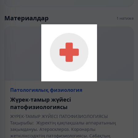
Материалдар
1 нәтиже
Патологиялық физиология
Жүрек-тамыр жүйесі
патофизиологиясы
ЖҮРЕК-ТАМЫР ЖҮЙЕСІ ПАТОФИЗИОЛОГИЯСЫ
Тақырыбы: Жүректің қақпақшалы аппаратының
зақымдануы. Атеросклероз. Коронарлы
жеткіліксіздіктің патофизиологиясы. Сабақтың