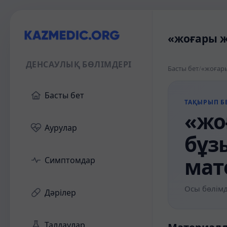
«жоғары ж
ДЕНСАУЛЫҚ БӨЛІМДЕРІ
Басты бет
/
«жоғары
Басты бет
ТАҚЫРЫП БЕ
«жо
Аурулар
бұз
мат
Симптомдар
Осы бөлімд
Дәрілер
Талдаулар