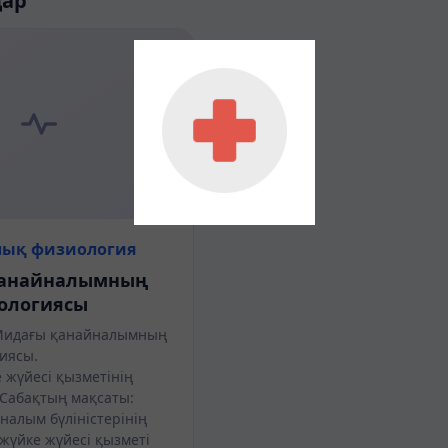
дар
лық физиология
қанайналымның
ологиясы
идағы қанайналымның
иологиясы.
 жүйесі қызметінің
 Сабақтың мақсаты:
налым бүліністерінің
жүйке жүйесі қызметі