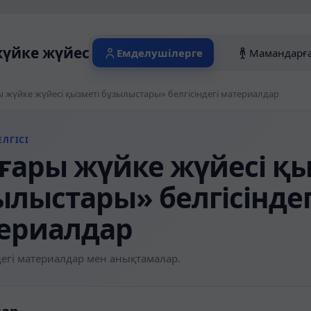
үйке жүйесі қызметі бұзылыстары» белг
Емделушілерге
Мамандарғ
 жүйке жүйесі қызметі бұзылыстары» белгісіндегі материалдар
ЛГІСІ
ғары жүйке жүйесі қы
ылыстары» белгісіндег
ериалдар
егі материалдар мен анықтамалар.