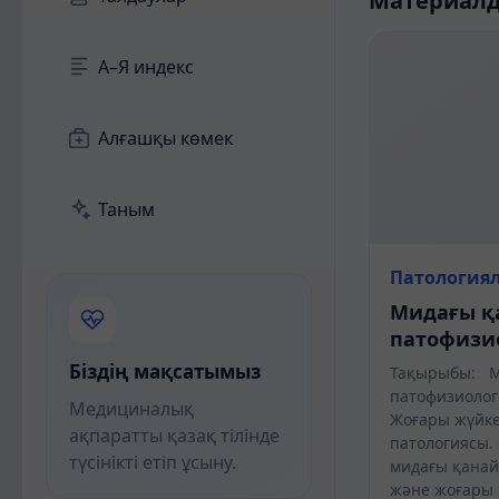
Материал
А–Я индекс
Алғашқы көмек
Таным
Патология
Мидағы 
патофизи
Біздің мақсатымыз
Тақырыбы: М
патофиз
Медициналық
Жоғары жүйке
ақпаратты қазақ тілінде
патологиясы.
түсінікті етіп ұсыну.
мидағы қанай
және жоғары 