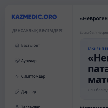
«Невроген
ДЕНСАУЛЫҚ БӨЛІМДЕРІ
Басты бет
/
«Неврог
Басты бет
ТАҚЫРЫП БЕ
«Не
Аурулар
пат
мат
Симптомдар
Осы бөлімд
Дәрілер
Талдаулар