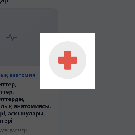
дар
лық анатомия
ттер,
ттер,
иттердің
ялық анатомиясы.
і, асқынулары,
птері
докардиттер,