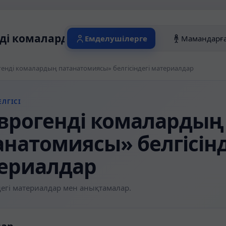
ді комалардың патанатомиясы» белгісі
Емделушілерге
Мамандарғ
енді комалардың патанатомиясы» белгісіндегі материалдар
ЛГІСІ
врогенді комалардың
анатомиясы» белгісінд
ериалдар
егі материалдар мен анықтамалар.