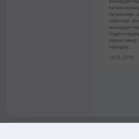
миокардиттер
патологиялық
Нәтижелері, 
себептері. Ма
миокардиттер
студенттердің
жүрек-тамыр 
тереңдеу…
16.01.2016
KAZMEDIC.ORG