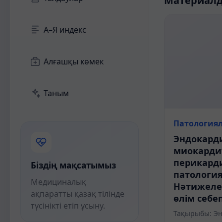
Материал
А–Я индекс
Алғашқы көмек
Таным
Патология
Эндокарди
миокарди
перикард
Біздің мақсатымыз
патологи
Медициналық
Нәтижелер
ақпаратты қазақ тілінде
өлім себе
түсінікті етіп ұсыну.
Тақырыбы: Эн