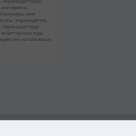
, перикардиттердің
 анатомиясы.
асқынулары, өлім
қсаты: Эндокардиттер,
, перикардиттерді
 өз беттерінше оқуы
жүйесінің патологиясын