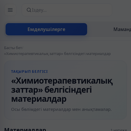
Сайттан іздеу
Емделушілерге
Маманд
Басты бет
/
«Химиотерапевтикалық заттар» белгісіндегі материалдар
ТАҚЫРЫП БЕЛГІСІ
«Химиотерапевтикалық
заттар» белгісіндегі
материалдар
Осы бөлімдегі материалдар мен анықтамалар.
Материалдар
1 нәтиже