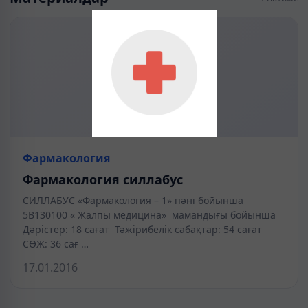
Фармакология
Фармакология силлабус
СИЛЛАБУС «Фармакология – 1» пәні бойынша
5В130100 « Жалпы медицина» мамандығы бойынша
Дәрістер: 18 сағат Тәжірибелік сабақтар: 54 сағат
СӨЖ: 36 сағ …
17.01.2016