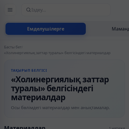
Сайттан іздеу
Емделушілерге
Маманд
Басты бет
/
«Холинергиялық заттар туралы» белгісіндегі материалдар
ТАҚЫРЫП БЕЛГІСІ
«Холинергиялық заттар
туралы» белгісіндегі
материалдар
Осы бөлімдегі материалдар мен анықтамалар.
Материалдар
1 нәтиже