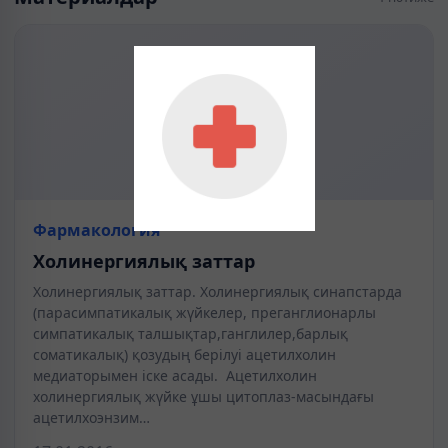
Фармакология
Холинергиялық заттар
Холинергиялық заттар. Холинергиялық синапстарда
(парасимпатикалық жүйкелер, преганглионарлы
симпатикалық талшықтар,ганглилер,барлық
соматикалық) қозудың берілуі ацетилхолин
медиаторымен іске асады. Ацетилхолин
холинергиялық жүйке ұшы цитоплаз-масындағы
ацетилхоэнзим…