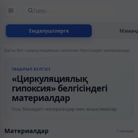
Сайттан іздеу
Емделушілерге
Маманд
Басты бет
/
«Циркуляциялық гипоксия» белгісіндегі материалдар
ТАҚЫРЫП БЕЛГІСІ
«Циркуляциялық
гипоксия» белгісіндегі
материалдар
Осы бөлімдегі материалдар мен анықтамалар.
Материалдар
1 нәтиже