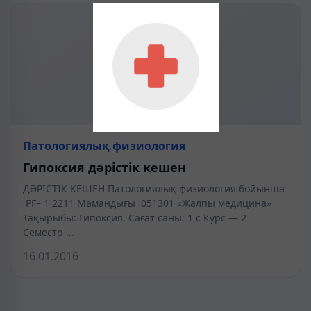
Патологиялық физиология
Гипоксия дәрістік кешен
ДӘРІСТІК КЕШЕН Патологиялық физиология бойынша
PF– 1 2211 Мамандығы 051301 «Жалпы медицина»
Тақырыбы: Гипоксия. Сағат саны: 1 с Курс — 2
Семестр …
16.01.2016