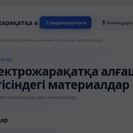
арақатқа алғашқы көмек» белгісіндегі
Емделушілерге
Мамандарғ
ожарақатқа алғашқы көмек» белгісіндегі материалдар
ЛГІСІ
ектрожарақатқа алға
гісіндегі материалдар
егі материалдар мен анықтамалар.
дар