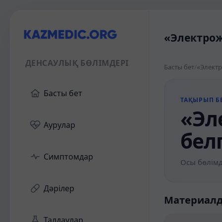
«Электрож
ДЕНСАУЛЫҚ БӨЛІМДЕРІ
Басты бет
/
«Электр
Басты бет
ТАҚЫРЫП БЕ
«Эл
Аурулар
бел
Симптомдар
Осы бөлімд
Дәрілер
Материал
Талдаулар