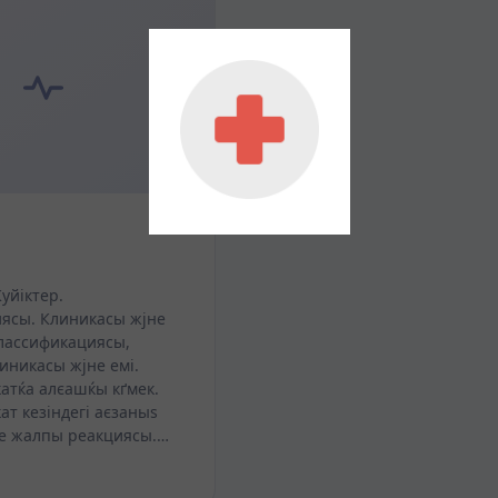
уйіктер.
ясы. Клиникасы жјне
 Классификациясы,
линикасы жјне емі.
атќа алєашќы кґмек.
т кезіндегі аєзаныѕ
јне жалпы реакциясы.…