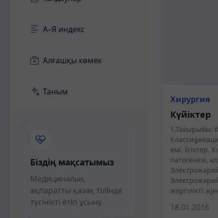
А–Я индекс
Алғашқы көмек
Таным
Хирургия
Күйіктер
1.Таќырыбы: К
Классификаци
емі. Їсіктер.
патогенезі, к
Біздің мақсатымыз
Электрожараќ
Медициналық
Электрожараќа
ақпаратты қазақ тілінде
жергілікті ж
түсінікті етіп ұсыну.
18.01.2016