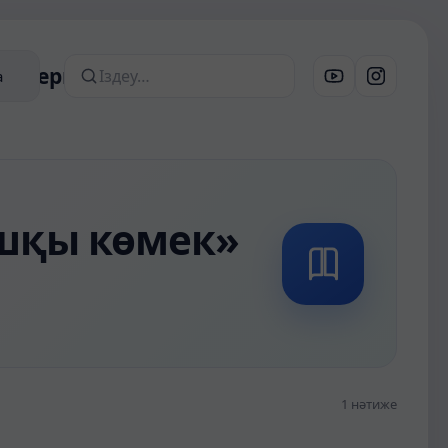
 материалдар
а
Сайттан іздеу
шқы көмек»
1 нәтиже