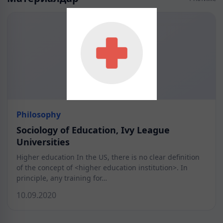
Philosophy
Sociology of Education, Ivy League
Universities
Higher education In the US, there is no clear definition
of the concept of <higher education institution>. In
principle, any training for…
10.09.2020