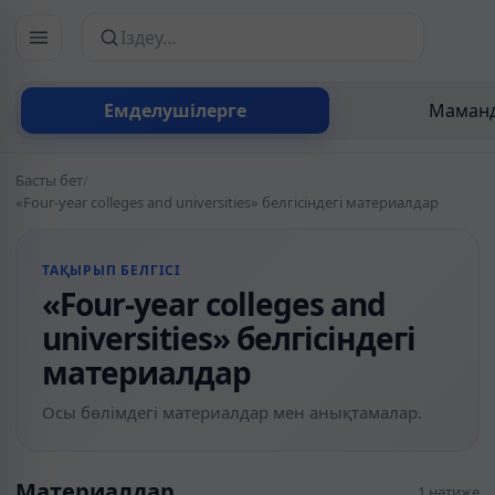
Сайттан іздеу
Емделушілерге
Маманд
Басты бет
/
«Four-year colleges and universities» белгісіндегі материалдар
ТАҚЫРЫП БЕЛГІСІ
«Four-year colleges and
universities» белгісіндегі
материалдар
Осы бөлімдегі материалдар мен анықтамалар.
Материалдар
1 нәтиже