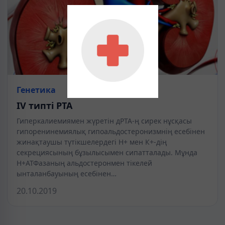
Генетика
IV типті РТА
Гиперкалиемиямен жүретін дРТА-ң сирек нұсқасы
гипоренинемиялық гипоальдостеронизмнің есебінен
жинақтаушы түтікшелердегі Н+ мен К+-дің
секрециясының бұзылысымен сипатталады. Мұнда
Н+АТФазаның альдостеронмен тікелей
ынталанбауының есебінен…
20.10.2019