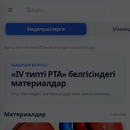
Сайттан іздеу
Емделушілерге
Маманд
Басты бет
/
«IV типті РТА» белгісіндегі материалдар
ТАҚЫРЫП БЕЛГІСІ
«IV типті РТА» белгісіндегі
материалдар
Осы бөлімдегі материалдар мен анықтамалар.
Материалдар
1 нәтиже