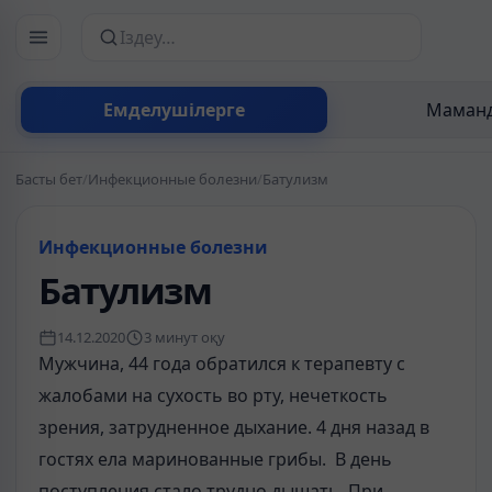
Сайттан іздеу
Емделушілерге
Маманд
Басты бет
/
Инфекционные болезни
/
Батулизм
Инфекционные болезни
Батулизм
14.12.2020
3 минут оқу
Мужчина, 44 года обратился к терапевту с
жалобами на сухость во рту, нечеткость
зрения, затрудненное дыхание. 4 дня назад в
гостях ела маринованные грибы. В день
поступ­ления стало трудно дышать. При