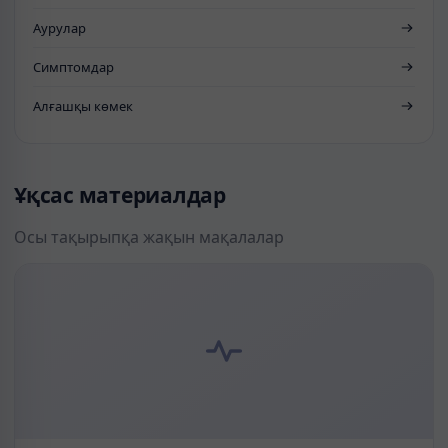
Аурулар
Симптомдар
Алғашқы көмек
Ұқсас материалдар
Осы тақырыпқа жақын мақалалар