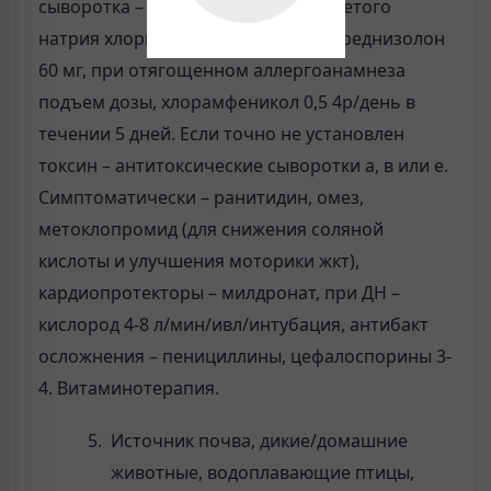
сыворотка – 1 доза в 200 мл подогретого
натрия хлорида 0,9 в/в капельно, преднизолон
60 мг, при отягощенном аллергоанамнеза
подъем дозы, хлорамфеникол 0,5 4р/день в
течении 5 дней. Если точно не установлен
токсин – антитоксические сыворотки а, в или е.
Симптоматически – ранитидин, омез,
метоклопромид (для снижения соляной
кислоты и улучшения моторики жкт),
кардиопротекторы – милдронат, при ДН –
кислород 4-8 л/мин/ивл/интубация, антибакт
осложнения – пенициллины, цефалоспорины 3-
4. Витаминотерапия.
Источник почва, дикие/домашние
животные, водоплавающие птицы,