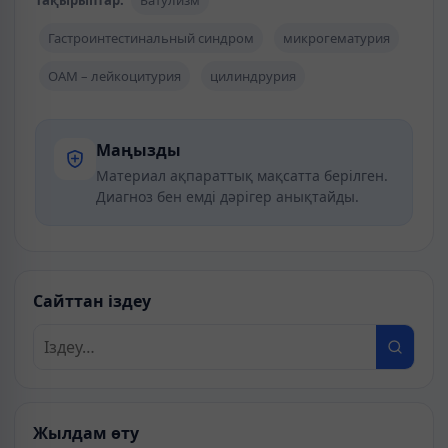
Тақырыптар:
Батулизм
Гастроинтестинальный синдром
микрогематурия
ОАМ – лейкоцитурия
цилиндрурия
Маңызды
Материал ақпараттық мақсатта берілген.
Диагноз бен емді дәрігер анықтайды.
Сайттан іздеу
Жылдам өту