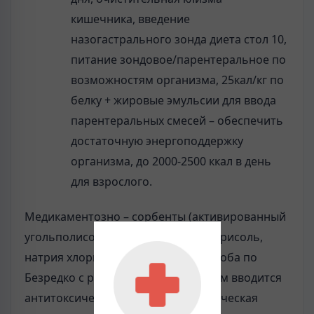
кишечника, введение
назогастрального зонда диета стол 10,
питание зондовое/парентеральное по
возможностям организма, 25кал/кг по
белку + жировые эмульсии для ввода
парентеральных смесей – обеспечить
достаточную энергоподдержку
организма, до 2000-2500 ккал в день
для взрослого.
Медикаментозно – сорбенты (активированный
угольполисорб), дезинтосикация (трисоль,
натрия хлорид), специфически – проба по
Безредко с разведением в 100, затем вводится
антитоксическая противоботулиническая