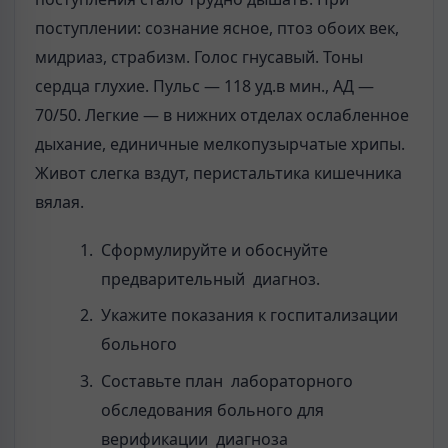
поступлении: сознание ясное, птоз обоих век,
мидриаз, страбизм. Голос гнусавый. Тоны
сердца глухие. Пульс — 118 уд.в мин., АД —
70/50. Лег­кие — в нижних отделах ослабленное
дыхание, единичные мелкопузырчатые хрипы.
Жи­вот слегка вздут, перистальтика кишечника
вялая.
Сформулируйте и обоснуйте
предварительный диагноз.
Укажите показания к госпитализации
больного
Составьте план лабораторного
обследования больного для
верификации диагноза