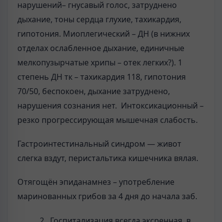
нарушений– гнусавый голос, затруднено
дыхание, тоны сердца глухие, тахикардия,
гипотония. Миоплегический – ДН (в нижних
отделах ослабленное дыхание, единичные
мелкопузырчатые хрипы – отек легких?). 1
степень ДН тк – тахикардия 118, гипотония
70/50, беспокоен, дыхание затруднено,
нарушения сознания нет. Интоксикационный –
резко прогрессирующая мышечная слабость.
Гастроинтестинальный синдром — жи­вот
слегка вздут, перистальтика кишечника вялая.
Отягощён эпиданамнез – употребление
маринованных грибов за 4 дня до начала заб.
Госпитализация всегда эксренная, в