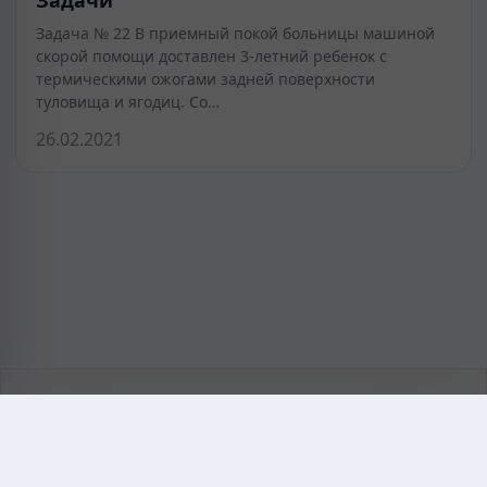
Задача № 22 В приемный покой больницы машиной
скорой помощи доставлен 3-летний ребенок с
термическими ожогами задней поверхности
туловища и ягодиц. Со…
26.02.2021
KAZMEDIC.ORG
Қазақ тіліндегі медициналық энциклопедия.
Жоба туралы
Байланыс
Құпиялылық