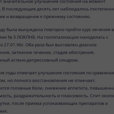
т значительное улучшение состояния на момент
. В последующие десять лет наблюдалось постепенн
ие и возвращение к прежнему состоянию.
оду была вынуждена повторно пройти курс лечения в
иии № 3 ЛОКПНБ. На госпитализации находилась с
по 27.01.96г. Оба раза был выставлен диагноз:
ния, затяжное течение, стадия обострения.
ный астено-депрессивный синдром.
ие годы отмечает улучшение состояния по сравнени
ом, но полного восстановления не отмечает.
ются головные боли, снижение аппетита, повышенн
ость, раздражительность и плаксивость. Спит около
сутки, после приема успокаивающих препаратов и
ных.