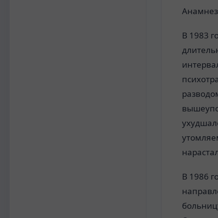
Анамнез
В 1983 
длительн
интерва
психотра
разводо
вышеупо
ухудшало
утомляем
нараста
В 1986 г
направл
больницу