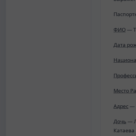
Паспорт
ФИО
— Т
Дата ро
Национа
Професс
Место Р
Адрес
— г
Дочь
— Л
Катаева 