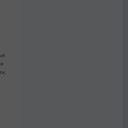
ых
ие
ти,