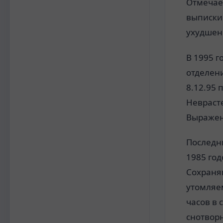
Отмечае
выписки
ухудшен
В 1995 г
отделен
8.12.95 
Неврасте
Выражен
Последн
1985 год
Сохраня
утомляем
часов в 
снотвор