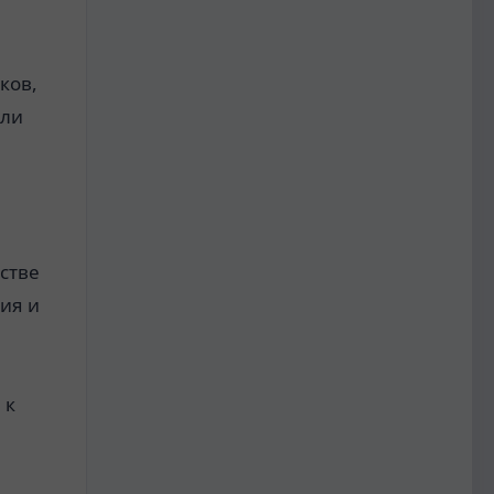
.
ков,
ели
и
тстве
ния и
 к