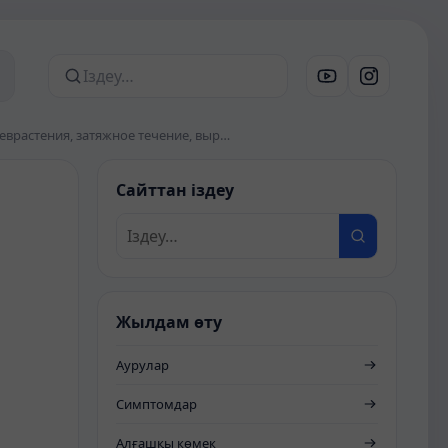
Сайттан іздеу
Невротическое развитие личности по астеническому типу. Неврастения, затяжное течение, выраженный астенодепрессивный синдром
Сайттан іздеу
Жылдам өту
Аурулар
Симптомдар
Алғашқы көмек