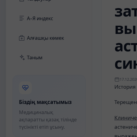
за
А–Я индекс
вы
Алғашқы көмек
ас
си
Таным
17.12.202
История
Біздің мақсатымыз
Терещен
Медициналық
Клиниче
ақпаратты қазақ тілінде
астениче
түсінікті етіп ұсыну.
выражен