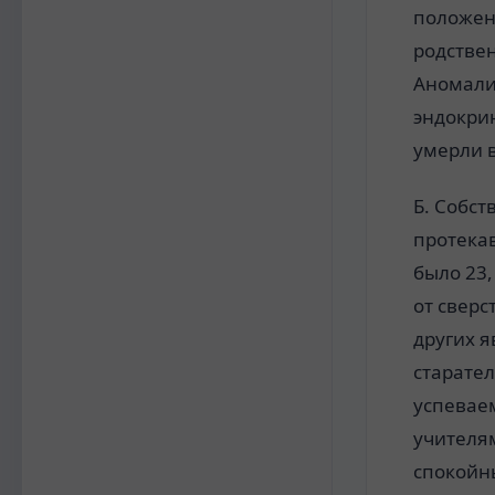
положен
родстве
Аномали
эндокри
умерли в
Б. Собст
протека
было 23,
от сверс
других я
старате
успевае
учителя
спокойн