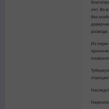
благопри
лет. Во 
без особ
доверчи
разводе.
Из пере
хрониче
позвоно
Туберкул
отрицает
Наследс
Нарколо