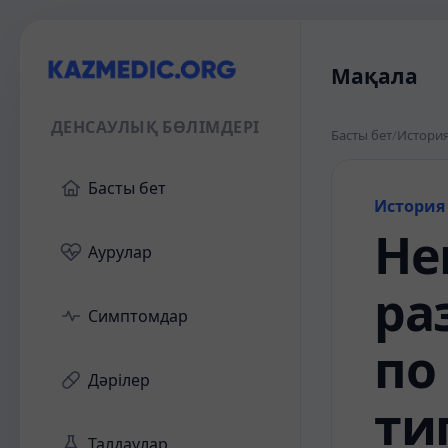
Мақала
ДЕНСАУЛЫҚ БӨЛІМДЕРІ
Басты бет
/
История
Басты бет
История
Не
Аурулар
ра
Симптомдар
по
Дәрілер
ти
Талдаулар