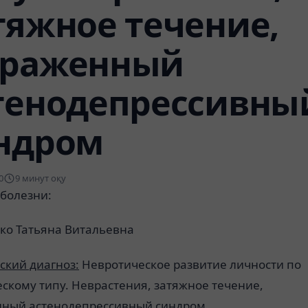
тяжное течение,
раженный
тенодепрессивны
ндром
0
9 минут оқу
 болезни:
ко Татьяна Витальевна
ский диагноз:
Невротическое развитие личности по
скому типу. Неврастения, затяжное течение,
ный астенодепрессивный синдром.