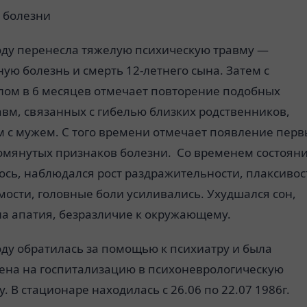
 болезни
году перенесла тяжелую психическую травму —
ую болезнь и смерть 12-летнего сына. Затем с
лом в 6 месяцев отмечает повторение подобных
вм, связанных с гибелью близких родственников,
м с мужем. С того времени отмечает появление перв
мянутых признаков болезни. Со временем состоян
сь, наблюдался рост раздражительности, плаксивос
ости, головные боли усиливались. Ухудшался сон,
ла апатия, безразличие к окружающему.
оду обратилась за помощью к психиатру и была
ена на госпитализацию в психоневрологическую
. В стационаре находилась с 26.06 по 22.07 1986г.