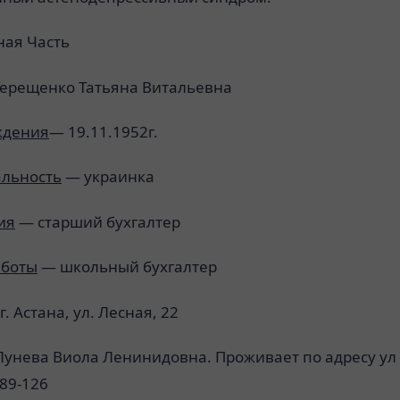
ная Часть
ерещенко Татьяна Витальевна
ждения
— 19.11.1952г.
льность
— украинка
ия
— старший бухгалтер
аботы
— школьный бухгалтер
. Астана, ул. Лесная, 22
унева Виола Ленинидовна. Проживает по адресу ул
89-126