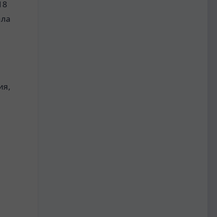
18
ала
е
ия,