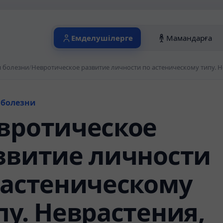
Емделушілерге
Мамандарға
 болезни
/
 болезни
вротическое
звитие личности
 астеническому
пу. Неврастения,