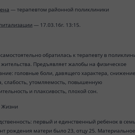
ена
— терапевтом районной поликлиники
спитализации
— 17.03.16г. 13:15.
самостоятельно обратилась к терапевту в поликлин
у жительства. Предъявляет жалобы на физическое
ание: головные боли, давящего характера, снижени
а, слабость, утомляемость, повышенную
тельность и плаксивость, плохой сон.
 Жизни
дственность: первый и единственный ребенок в семь
нт рождения матери было 23, отцу 25. Материально