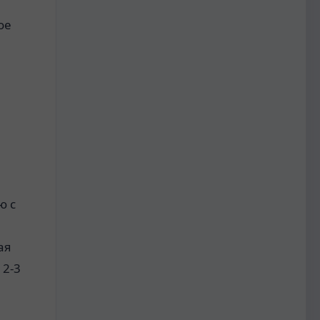
ое
ю с
ая
 2-3