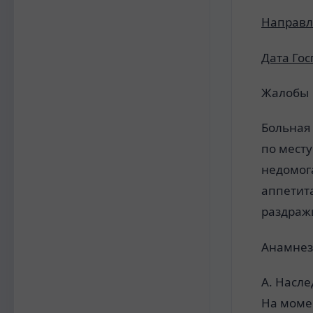
Направл
Дата Го
Жалобы
Больная 
по мест
недомог
аппетит
раздражи
Анамнез
А. Насле
На моме