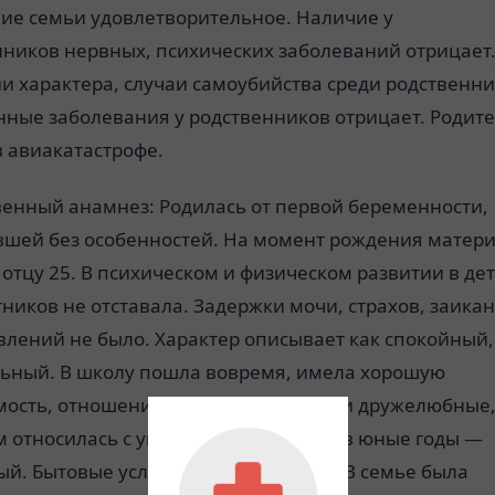
ие семьи удовлетворительное. Наличие у
нников нервных, психических заболеваний отрицает
и характера, случаи самоубийства среди родственни
нные заболевания у родственников отрицает. Родит
 авиакатастрофе.
венный анамнез: Родилась от первой беременности,
вшей без особенностей. На момент рождения матер
 отцу 25. В психическом и физическом развитии в де
тников не отставала. Задержки мочи, страхов, заика
влений не было. Характер описывает как спокойный,
льный. В школу пошла вовремя, имела хорошую
мость, отношения с товарищами были дружелюбные,
м относилась с уважением. Характер в юные годы —
ый. Бытовые условия были хорошие. В семье была