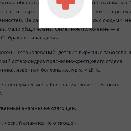
ятная обстановка. Трудовую деятельность начала с 
взрослом возрасте половая и семейная жизнь протек
енностей. На работе трудно сближалась с людьми, н
ва, мало общительна. Семейное положение — в
 От брака осталась дочь.
несенных заболеваний: детские вирусные заболеван
ский остеохондроз пояснично-крестцового отдела
чника, язвенная болезнь желудка и ДПК.
ез, венерические заболевания, болезнь Боткина
.
твенный анамнез не отягощен.
гический анамнез не отягощен.