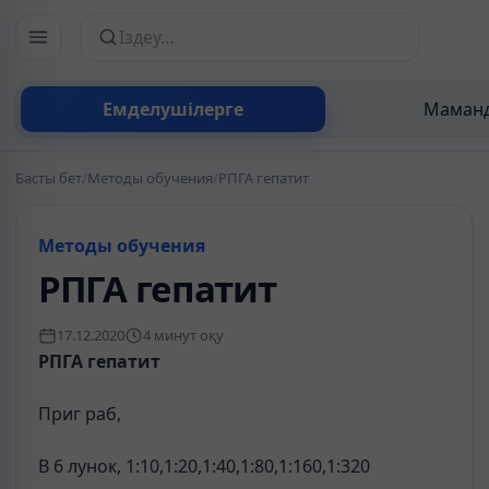
Сайттан іздеу
Емделушілерге
Маманд
Басты бет
/
Методы обучения
/
РПГА гепатит
Методы обучения
РПГА гепатит
17.12.2020
4 минут оқу
РПГА гепатит
Приг раб,
В 6 лунок, 1:10,1:20,1:40,1:80,1:160,1:320