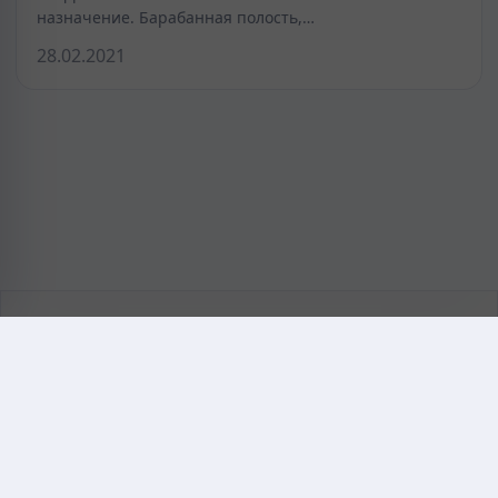
назначение. Барабанная полость,…
28.02.2021
KAZMEDIC.ORG
Қазақ тіліндегі медициналық энциклопедия.
Жоба туралы
Байланыс
Құпиялылық