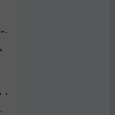
ие к
.
ого
.
ые