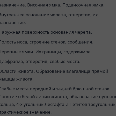
назначение. Височная ямка. Подвисочная ямка.
Внутреннее основание черепа, отверстие, их
назначение.
Наружная поверхность основания черепа.
Полость носа, строение стенок, сообщения.
Черепные ямки. Их границы, содержимое.
Диафрагма, отверстия, слабые места.
Области живота. Образование влагалища прямой
мышцы живота.
Слабые места передней и задней брюшной стенок.
Понятие о белой линии живота, образование пупочн
кольца, 4-х угольник Лесгафта и Петитов треугольник
практическое значение.