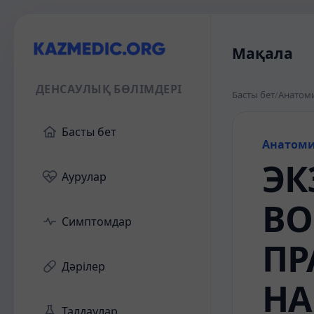
Мақала
ДЕНСАУЛЫҚ БӨЛІМДЕРІ
Басты бет
/
Анатом
Басты бет
Анатом
ЭК
Аурулар
ВО
Симптомдар
ПР
Дәрілер
НА
Талдаулар