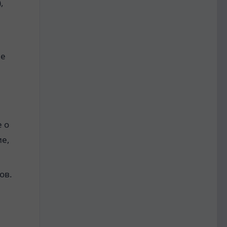
,
ие
 о
ие,
ов.