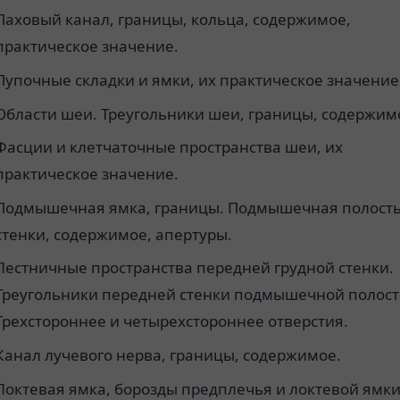
Паховый канал, границы, кольца, содержимое,
практическое значение.
Пупочные складки и ямки, их практическое значение
Области шеи. Треугольники шеи, границы, содержим
Фасции и клетчаточные пространства шеи, их
практическое значение.
Подмышечная ямка, границы. Подмышечная полость
стенки, содержимое, апертуры.
Лестничные пространства передней грудной стенки.
Треугольники передней стенки подмышечной полост
Трехстороннее и четырехстороннее отверстия.
Канал лучевого нерва, границы, содержимое.
Локтевая ямка, борозды предплечья и локтевой ямки