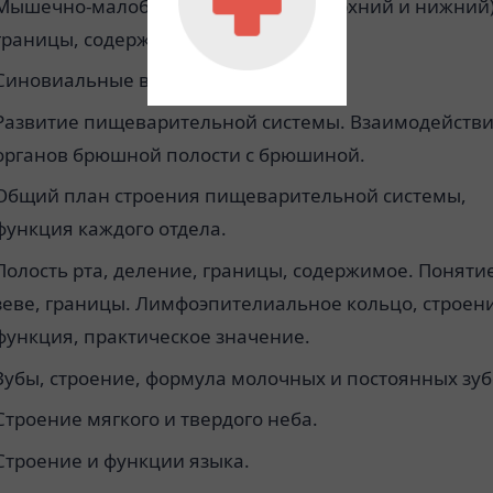
Мышечно-малоберцовые каналы (верхний и нижний)
границы, содержимое.
Синовиальные влагалища стопы.
Развитие пищеварительной системы. Взаимодейств
органов брюшной полости с брюшиной.
Общий план строения пищеварительной системы,
функция каждого отдела.
Полость рта, деление, границы, содержимое. Понятие
зеве, границы. Лимфоэпителиальное кольцо, строен
функция, практическое значение.
Зубы, строение, формула молочных и постоянных зуб
Строение мягкого и твердого неба.
Строение и функции языка.