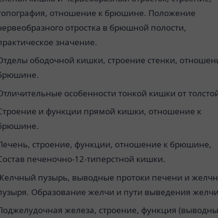
топография, отношение к брюшине. Положение
червеобразного отростка в брюшной полости,
практическое значение.
Отделы ободочной кишки, строение стенки, отношен
брюшине.
Отличительные особенности тонкой кишки от толстой
Строение и функции прямой кишки, отношение к
брюшине.
Печень, строение, функции, отношение к брюшине,
Состав печеночно-12-типерстной кишки.
Желчный пузырь, выводные протоки печени и желчн
пузыря. Образование желчи и пути выведения желчи
Поджелудочная железа, строение, функция (выводн