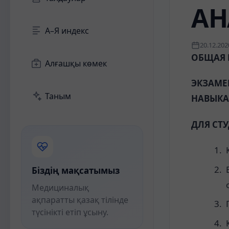
АН
А–Я индекс
20.12.202
ОБЩАЯ
Алғашқы көмек
ЭКЗАМЕ
Таным
НАВЫКА
ДЛЯ СТУ
Біздің мақсатымыз
Медициналық
ақпаратты қазақ тілінде
түсінікті етіп ұсыну.