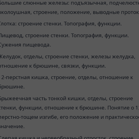
Большие слюнные железы: подъязычная, подчелюст
околоушная, строение, положение, выводные проток
Глотка: строение стенки. Топография, функции.
Пищевод, строение стенки. Топография, функции.
Сужения пищевода.
Желудок, отделы, строение стенки, железы желудка,
отношение к брюшине, связки, функции.
12-перстная кишка, строение, отделы, отношение к
брюшине.
Брыжеечная часть тонкой кишки, отделы, строение
стенки, функции, отношение к брюшине. Понятие о 1
перстно-тощем изгибе, его положение и практическо
значение.
Слепая кишка и червеобразный отросток, строение,