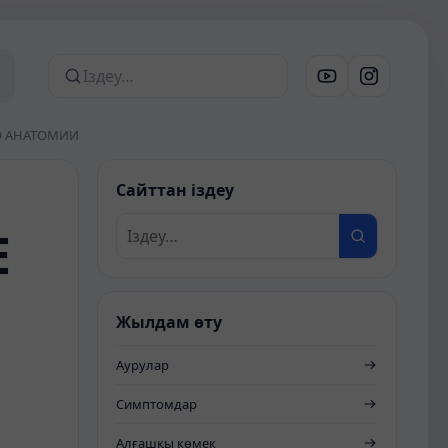
Сайттан іздеу
О АНАТОМИИ
Сайттан іздеу
Е
Жылдам өту
Аурулар
Симптомдар
Алғашқы көмек