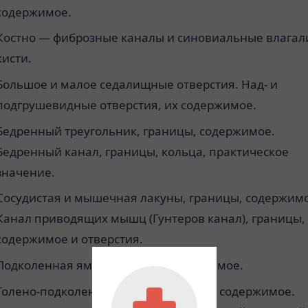
содержимое.
Костно — фиброзные каналы и синовиальные влага
кисти.
Большое и малое седалищные отверстия. Над- и
подгрушевидные отверстия, их содержимое.
Бедренный треугольник, границы, содержимое.
Бедренный канал, границы, кольца, практическое
значение.
Сосудистая и мышечная лакуны, границы, содержим
Канал приводящих мышц (Гунтеров канал), границы,
содержимое и отверстия.
Подколенная ямка, границы, содержимое.
Голено-подколенный канал, границы, содержимое.