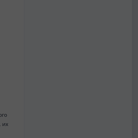
ого
, их