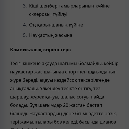
Кіші шеңбер тамырларының күйіне
склерозы, түйілуі
Оң қарыншаның күйіне
Науқастың жасына
Клиникалық көріністері:
Тесігі кішкене ақауда шағымы болмайды, кейбір
науқастар жас шағында спортпен шұғылданып
жүре береді, ақауы кездейсоқ тексерілгенде
анықталады. Үлкендеу тесікте ентігу, тез
шаршау, жүрек қағуы, шалыс соғуы пайда
болады. Бұл шағымдар 20 жастан бастап
білінеді. Науқастардың дене бітімі әдетте нәзік,
тері жамылғылары боз келеді, басында цианоз