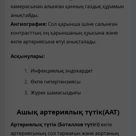
камерасынан алынған қанның газдық құрамын
анықтайды.
Ангиография:
Сол қарынша ішіне салынған
контрасттың оң қарыншаның қуысына және
өкпе артериясына өтуі анықталады.
Асқынулары:
Инфекциялық эндокардит
Өкпе гипертензиясы
Жүрек шамасыздығы
Ашық артериялық түтік(ААТ)
Артериялық түтік (Боталлов түтігі)
өкпе
артериясының сол тармағын және аортаның