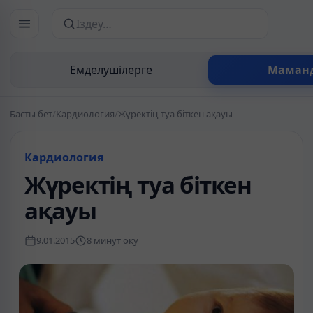
Сайттан іздеу
Емделушілерге
Маман
Басты бет
/
Кардиология
/
Жүректің туа біткен ақауы
Кардиология
Жүректің туа біткен
ақауы
9.01.2015
8 минут оқу