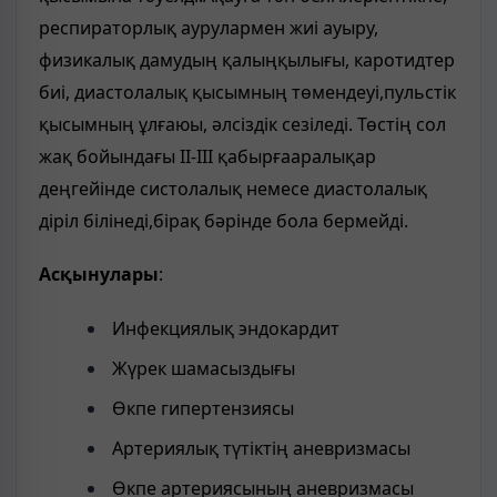
респираторлық аурулармен жиі ауыру,
физикалық дамудың қалыңқылығы, каротидтер
биі, диастолалық қысымның төмендеуі,пульстік
қысымның ұлғаюы, әлсіздік сезіледі. Төстің сол
жақ бойындағы II-III қабырғааралықар
деңгейінде систолалық немесе диастолалық
діріл білінеді,бірақ бәрінде бола бермейді.
Асқынулары
:
Инфекциялық эндокардит
Жүрек шамасыздығы
Өкпе гипертензиясы
Артериялық түтіктің аневризмасы
Өкпе артериясының аневризмасы