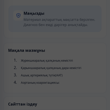
Маңызды
Материал ақпараттық мақсатта берілген.
Диагноз бен емді дәрігер анықтайды.
Мақала мазмұны
Жүрекшеаралық қалқаның кемістігі
Қарыншааралық қалқаның дара кемістігі
Ашық артериялық түтік(ААТ)
Аортаның коароктациясы:
Сайттан іздеу