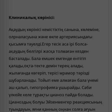
Клиникалық көрінісі:
Ақаудың көрінісі кемістіктің санына, көлеміне,
олрналасуына және өкпе артериясындағы
қысымға тәуелді.Егер тесік аса ірі болса-
ақаудың белгілрі жасқа толмаған кезден
басталады. Бала емшек емгенде ентігіп
қалады,оқта-текте демін терең алады,
жылағанда көгеріп, терісі мрамор тәрізді
шұбарланады. Тойып еме алмаған бала үнемі
аш қалып, гипотрофияға ұшырайды. Сәби
үлкейе келе тұрақты цианоз пайда болады.
Цианоздың болуы Эйзенменгер реакциясының
туындауын, яғни қанның оңнан солға ағуын