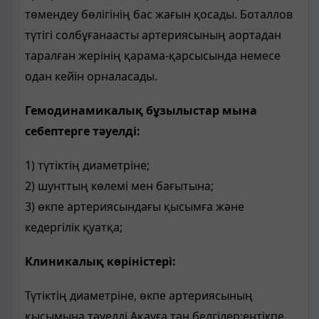
төмендеу бөлігінің бас жағын қосады. Боталлов
түтігі солбұғанаасты артериясының аортадан
таралған жерінің қарама-қарсысында немесе
одан кейін орналасады.
Гемодинамикалық бұзылыстар мына
себептерге тәуелді:
1) түтіктің диаметріне;
2) шунттың көлемі мен бағытына;
3) өкпе артериясындағы қысымға және
кедергілік қуатқа;
Клиникалық көріністері:
Түтіктің диаметріне, өкпе артериясының
қысымына тәуелді.Ақауға тән белгілер:ентікпе,