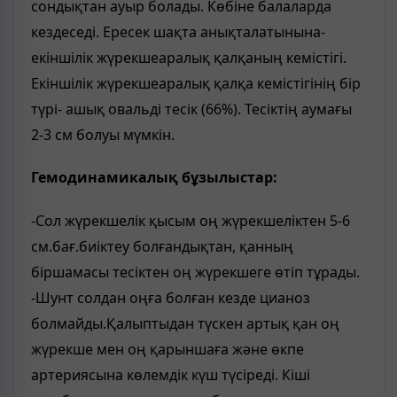
сондықтан ауыр болады. Көбіне балаларда
кездеседі. Ересек шақта анықталатынына-
екіншілік жүрекшеаралық қалқаның кемістігі.
Екіншілік жүрекшеаралық қалқа кемістігінің бір
түрі- ашық овальді тесік (66%). Тесіктің аумағы
2-3 см болуы мүмкін.
Гемодинамикалық бұзылыстар:
-Сол жүрекшелік қысым оң жүрекшеліктен 5-6
см.бағ.биіктеу болғандықтан, қанның
біршамасы тесіктен оң жүрекшеге өтіп тұрады.
-Шунт солдан оңға болған кезде цианоз
болмайды.Қалыптыдан түскен артық қан оң
жүрекше мен оң қарыншаға және өкпе
артериясына көлемдік күш түсіреді. Кіші