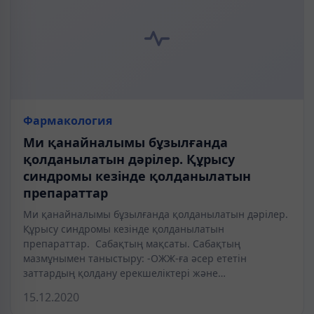
Фармакология
Ми қанайналымы бұзылғанда
қолданылатын дәрілер. Құрысу
синдромы кезінде қолданылатын
препараттар
Ми қанайналымы бұзылғанда қолданылатын дәрілер.
Құрысу синдромы кезінде қолданылатын
препараттар. Сабақтың мақсаты. Сабақтың
мазмұнымен таныстыру: -ОЖЖ-ға әсер ететін
заттардың қолдану ерекшеліктері және…
15.12.2020