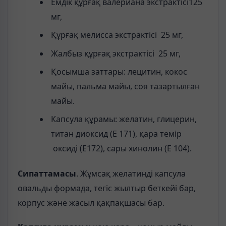
Емдік құрғақ валериана экстрактісі125
мг,
Құрғақ мелисса экстрактісі 25 мг,
Жалбыз құрғақ экстрактісі 25 мг,
Қосымша заттары: лецитин, кокос
майы, пальма майы, соя тазартылған
майы.
Капсула құрамы: желатин, глицерин,
титан диоксид (Е 171), қара темір
оксиді (Е172), сары хинолин (Е 104).
Сипаттамасы
. Жұмсақ желатинді капсула
овальды формада, тегіс жылтыр беткейі бар,
корпус және жасыл қақпақшасы бар.