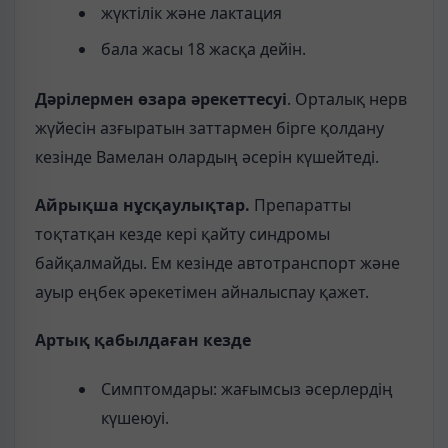
жүктілік және лактация
бала жасы 18 жасқа дейін.
Дәрілермен өзара әрекеттесуі
. Орталық нерв
жүйесін азғыратын заттармен бірге қолдану
кезінде Вамелан олардың әсерін күшейтеді.
Айрықша нұсқаулықтар.
Препаратты
тоқтатқан кезде кері қайту синдромы
байқалмайды. Ем кезінде автотранспорт және
ауыр еңбек әрекетімен айналыспау қажет.
Артық қабылдаған кезде
Симптомдары: жағымсыз әсерлердің
күшеюуі.