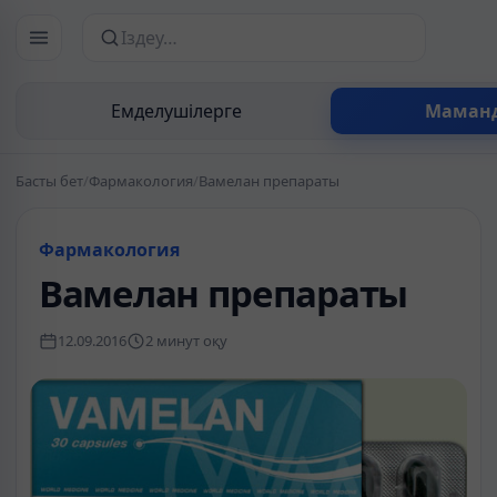
Сайттан іздеу
Емделушілерге
Маман
Басты бет
/
Фармакология
/
Вамелан препараты
Фармакология
Вамелан препараты
12.09.2016
2 минут оқу