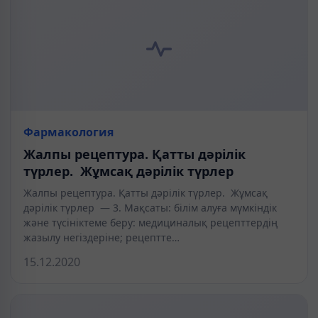
Фармакология
Жалпы рецептура. Қатты дәрілік
түрлер. Жұмсақ дәрілік түрлер
Жалпы рецептура. Қатты дәрілік түрлер. Жұмсақ
дәрілік түрлер — 3. Мақсаты: білім алуға мүмкіндік
және түсініктеме беру: медициналық рецепттердің
жазылу негіздеріне; рецептте…
15.12.2020