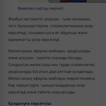
Вамелан сыртқы көрінісі
Жалбыз экстрактісі асқазан – ішек жолының
тегіс бұлшықеттеріне спазмолитикалық әсер
көрсетеді, сонымен қоса өт айдағыш және
карминатты әсер көрсетеді.
Мелиссаның эфирлы майлары ауырсынуды
және асқазан – ішектік спазмды басады.
Сондықтан мелиссаны кең түрде спазмолитик,
ауырсынуды басатын дәрі ретінде қолданады.
Мелиссаның эфирлы майлары неврастениясы
бар науқастарға тыныштандырғыш әсер
көрсетеді және тәбетін жақсартады.
Қолдануға көрсеткіш