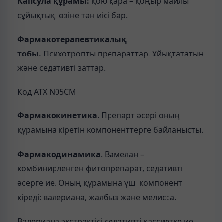
Капсула құрамы:
қою қара – қоңыр майлы
сұйықтық, өзіне тән иісі бар.
Фармакотерапевтикалық
тобы.
Психотропты препараттар. Ұйықтататын
және седативті заттар.
Код АТХ N05CM
Фармакокинетика
. Препарт әсері оның
құрамына кіретін компоненттерге байланысты.
Фармакодинамика
. Вамелан –
комбинирленген фитопрепарат, седативті
әсерге ие. Оның құрамына үш компонент
кіреді: валериана, жалбыз және мелисса.
Валериана экстрактісі седативті қассиетке ие,