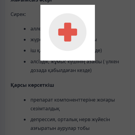
Сирек:
аллергиялық реакция
жүрек айну, асқазан спазмы
іш қату (ұзақ қолданған кезде)
әлсіздік, жұмыс күшінің азаюы ( үлкен
дозада қабылдаған кезде)
Қарсы көрсеткіш
препарат компоненттеріне жоғары
сезімталдық
депрессия, орталық нерв жүйесін
азғыратын аурулар тобы