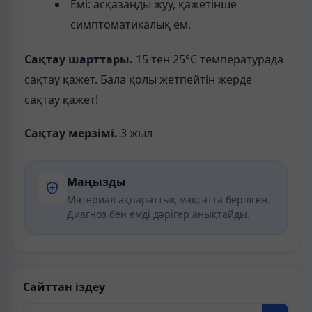
Емі: асқазанды жуу, қажетінше
симптоматикалық ем.
Сақтау шарттары.
15 тен 25°С температурада
сақтау қажет. Бала қолы жетпейтін жерде
сақтау қажет!
Сақтау мерзімі.
3 жыл
Маңызды
Материал ақпараттық мақсатта берілген.
Диагноз бен емді дәрігер анықтайды.
Сайттан іздеу