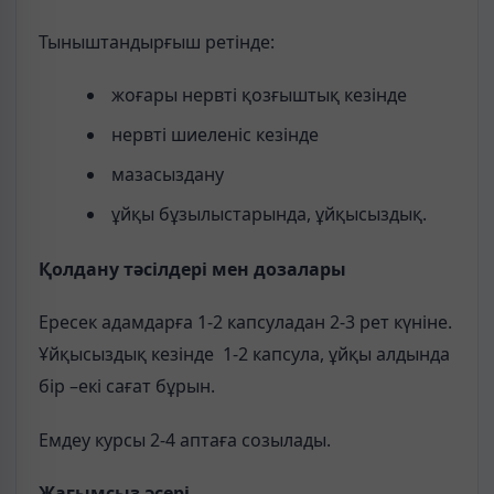
Тыныштандырғыш ретінде:
жоғары нервті қозғыштық кезінде
нервті шиеленіс кезінде
мазасыздану
ұйқы бұзылыстарында, ұйқысыздық.
Қолдану тәсілдері мен дозалары
Ересек адамдарға 1-2 капсуладан 2-3 рет күніне.
Ұйқысыздық кезінде 1-2 капсула, ұйқы алдында
бір –екі сағат бұрын.
Емдеу курсы 2-4 аптаға созылады.
Жағымсыз әсері