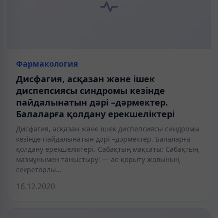
Фармакология
Дисфагия, асқазан және ішек
диспепсиясы синдромы кезінде
пайдалынатын дәрі –дәрмектер.
Балаларға қолдану ерекшеліктері
Дисфагия, асқазан және ішек диспепсиясы синдромы
кезінде пайдалынатын дәрі –дәрмектер. Балаларға
қолдану ерекшеліктері. Сабақтың мақсаты: Сабақтың
мазмұнымен таныстыру: — ас-қорыту жолының
секреторлы…
16.12.2020