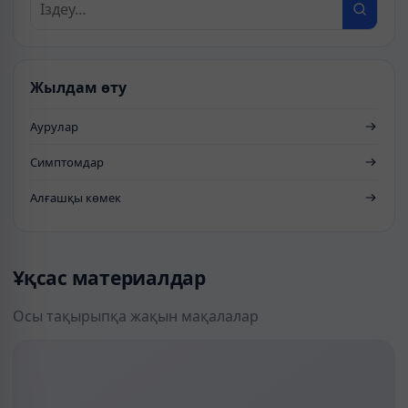
Жылдам өту
Аурулар
Симптомдар
Алғашқы көмек
Ұқсас материалдар
Осы тақырыпқа жақын мақалалар