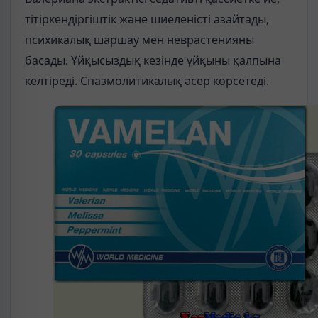
тітіркендіргіштік және шиеленісті азайтады,
психикалық шаршау мен неврастенияны
басады. Ұйқысыздық кезінде ұйқыны қалпына
келтіреді. Спазмолитикалық әсер көрсетеді.