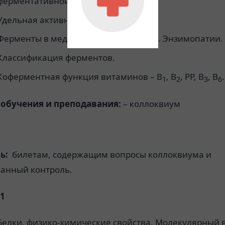
ферментативной активности.
Удельная активность ферментов.
Ферменты в медицине. Изоферменты. Энзимопатии.
Классификация ферментов.
Коферментная функция витаминов – В
, В
, РР, В
, В
.
1
2
3
6
обучения и преподавания:
– коллоквиум
ь:
билетам, содержащим вопросы коллоквиума и
ванный контроль.
1
Белки, физико-химические свойства. Молекулярный в