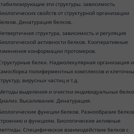
стабилизирующие эти структуры. зависимость
биологических свойств от структурной организации
белков. Денатурация белков.
Четвертичная структура, зависимость и регуляция
биологической активности белков. Кооперативные
изменения конформации протомеров.
Структурные белки. Надмолекулярная организация 
самосборка полиферментных комплексов и клеточн
структур, вирусных частиц и т.д.
Методы выделения и очистки индивидуальных белко
Диализ. Высаливание. Денатурация.
Биологические функции белков. Разнообразие белко
строению и функциям. Биологические активные
пептиды. Специфическое взаимодействие белков с