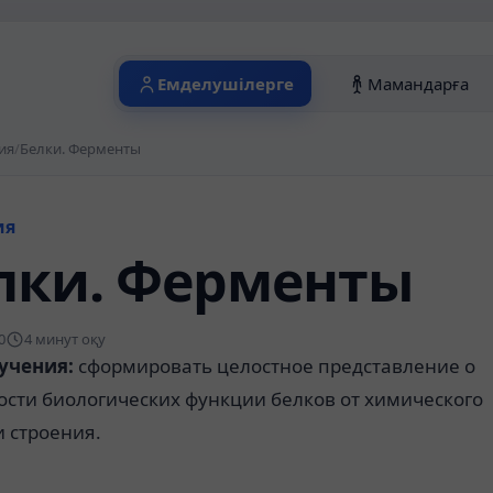
Емделушілерге
Мамандарға
ия
/
Белки. Ферменты
ия
лки. Ферменты
0
4 минут оқу
учения:
сформировать целостное представление о
ости биологических функции белков от химического
и строения.