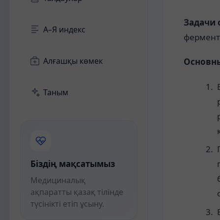
Задачи 
А–Я индекс
фермент
Алғашқы көмек
Основны
Таным
Біздің мақсатымыз
Медициналық
ақпаратты қазақ тілінде
түсінікті етіп ұсыну.