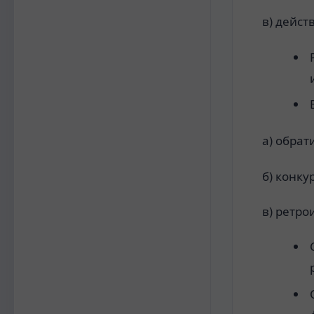
в) дейст
а) обрат
б) конку
в) ретр