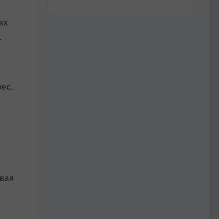
ах
.
ес,
овая