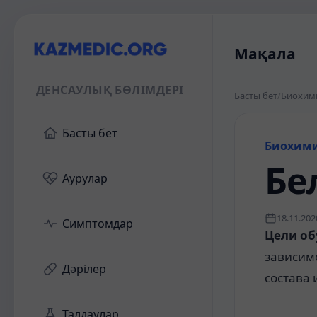
Мақала
ДЕНСАУЛЫҚ БӨЛІМДЕРІ
Басты бет
/
Биохим
Басты бет
Биохим
Бе
Аурулар
18.11.202
Симптомдар
Цели об
зависим
Дәрілер
состава 
Талдаулар