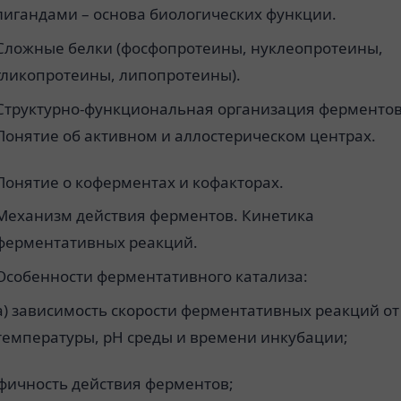
лигандами – основа биологических функции.
Сложные белки (фосфопротеины, нуклеопротеины,
гликопротеины, липопротеины).
Структурно-функциональная организация ферментов
Понятие об активном и аллостерическом центрах.
Понятие о коферментах и кофакторах.
Механизм действия ферментов. Кинетика
ферментативных реакций.
Особенности ферментативного катализа:
а) зависимость скорости ферментативных реакций от
температуры, рН среды и времени инкубации;
ифичность действия ферментов;