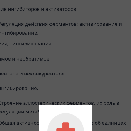
вие ингибиторов и активаторов.
Регуляция действия ферментов: активирование и
ингибирование.
Виды ингибирования:
имое и необратимое;
рентное и неконкурентное;
оингибирование.
Строение аллостерических ферментов, их роль в
регуляции метаболизма.
Общая активность фермента. Понятие об единицах