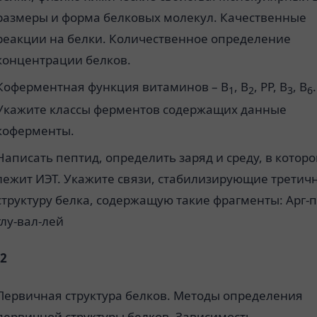
размеры и форма белковых молекул. Качественные
реакции на белки. Количественное определение
концентрации белков.
Коферментная функция витаминов – В
, В
, РР, В
, В
.
1
2
3
6
Укажите классы ферментов содержащих данные
коферменты.
Написать пептид, определить заряд и среду, в котор
лежит ИЭТ. Укажите связи, стабилизирующие третич
структуру белка, содержащую такие фрагменты: Арг-п
глу-вал-лей
2
Первичная структура белков. Методы определения
первичной структуры белков. Зависимость