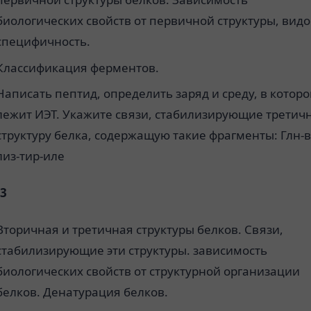
биологических свойств от первичной структуры, вид
специфичность.
Классификация ферментов.
Написать пептид, определить заряд и среду, в котор
лежит ИЭТ. Укажите связи, стабилизирующие третич
структуру белка, содержащую такие фрагменты: Глн-в
лиз-тир-иле
3
Вторичная и третичная структуры белков. Связи,
стабилизирующие эти структуры. зависимость
биологических свойств от структурной организации
белков. Денатурация белков.