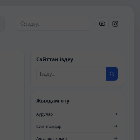
Сайттан іздеу
Сайттан іздеу
Жылдам өту
Аурулар
Симптомдар
Алғашқы көмек