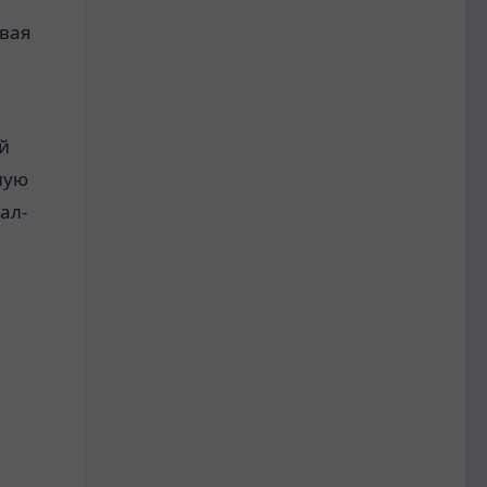
овая
ой
ную
ал-