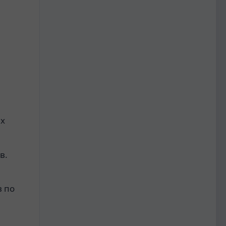
и
ых
в.
в по