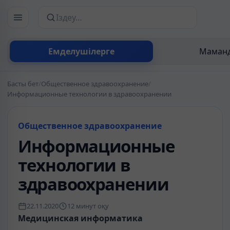
Сайттан іздеу
Емделушілерге
Маманд
Басты бет
/
Общественное здравоохранение
/
Информационные технологии в здравоохранении
Общественное здравоохранение
Информационные
технологии в
здравоохранении
22.11.2020
12 минут оқу
Медицинская информатика