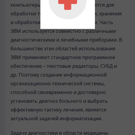
компьютеры в основном используются для
обработки текстовой документации, хранения
и обработки баз данных, статистики. Часть
ЭВМ используется совместно с различными
диагностическими и лечебными приборами. В
большинстве этих областей использования
ЭВМ применяют стандартное программное
обеспечение – текстовые редакторы, СУБД и
др. Поэтому создание информационной
организационно-технической системы,
способной своевременно и достоверно
установить диагноз больного и выбрать
эффективную тактику лечения, является
актуальной задачей информатизации.
Задачу диагностики в области медицины