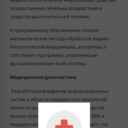
медико-биологической информации, средства
осуществления лечебных воздействий и
средства вычислительной техники.
К программному обеспечению относят
математические методы обработки медико-
биологической информации, алгоритмы и
собственно программы, реализующие
функционирование всей системы.
Медицинская диагностика
Разработка и внедрение информационных
систем в области медицинских технологий
является достаточно актуальной задачей.
Анализ применения персональных ЭВМ в
медицинских учреждениях показывает, что