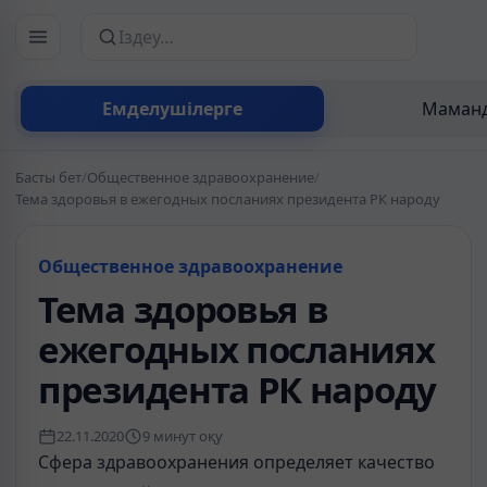
Сайттан іздеу
Емделушілерге
Маманд
Басты бет
/
Общественное здравоохранение
/
Тема здоровья в ежегодных посланиях президента РК народу
Общественное здравоохранение
Тема здоровья в
ежегодных посланиях
президента РК народу
22.11.2020
9 минут оқу
Сфера здравоохранения определяет качество