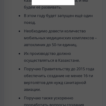
Казахстана очень актуальна, и мы
будем её развивать.
В этом году будет запущен ещё один
поезд.
Необходимо довести количество
мобильных медицинских комплексов –
автоклиник до 50-ти единиц.
Их производство должно
осуществляться в Казахстане.
Поручаю Правительству до 2015 года
обеспечить создание не менее 16-ти
вертолётов для нужд санитарной
авиации.
Поручаю также ускоренно
проработать вопросы создания