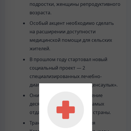
подростки, женщины репродуктивного
возраста.
Особый акцент необходимо сделать
на расширении доступности
медицинской помощи для сельских
жителей.
В прошлом году стартовал новый
социальный проект — 2
специализированных лечебно-
диагностических поезда «Денсаулык».
Они провели осмотр и лечение
десятков тысяч человек в самых
отдалённых уголках нашей страны.
Транспортная медицина для