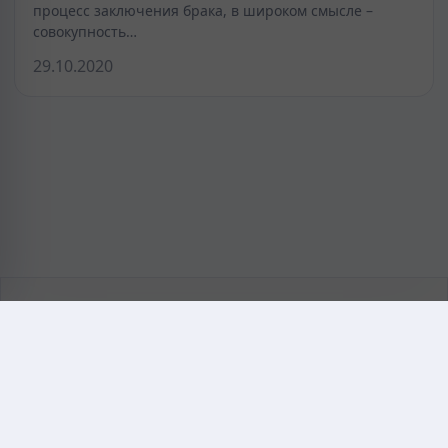
процесс заключения брака, в широком смысле –
совокупность…
29.10.2020
KAZMEDIC.ORG
Қазақ тіліндегі медициналық энциклопедия.
Жоба туралы
Байланыс
Құпиялылық