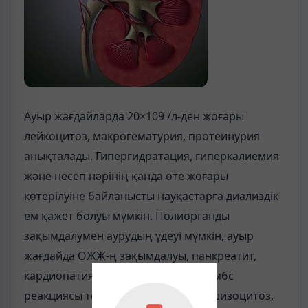
Ауыр жағдайларда 20×109 /л-ден жоғары
лейкоцитоз, макрогематурия, протеинурия
анықталады. Гипергидратация, гиперкалиемия
және несеп нәрінің қанда өте жоғары
көтерілуіне байланысты науқастарға диализдік
ем қажет болуы мүмкін. Полиорганды
зақымдалумен аурудың үдеуі мүмкін, ауыр
жағдайда ОЖЖ-ң зақымдалуы, панкреатит,
кардиопатия дамиды. Анемияда Кумбс
реакциясы теріс, рети- кулоцитоз, шизоцитоз,