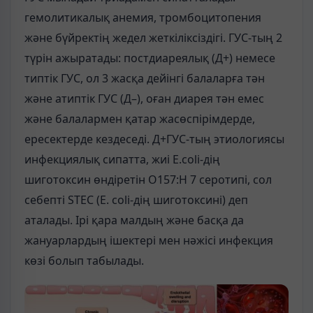
гемолитикалық анемия, тромбоцитопения
және бүйректің жедел жеткіліксіздігі. ГУС-тың 2
түрін ажыратады: постдиареялық (Д+) немесе
типтік ГУС, ол 3 жасқа дейінгі балаларға тән
және атиптік ГУС (Д–), оған диарея тән емес
және балалармен қатар жасөспірімдерде,
ересектерде кездеседі. Д+ГУС-тың этиологиясы
инфекциялық сипатта, жиі E.coli-дің
шиготоксин өндіретін О157:Н 7 серотипі, сол
себепті STEC (E. coli-дің шиготоксині) деп
аталады. Ірі қара малдың және басқа да
жануарлардың ішектері мен нәжісі инфекция
көзі болып табылады.