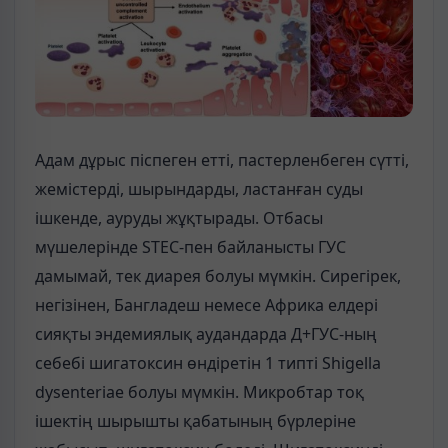
Адам дұрыс піспеген етті, пастерленбеген сүтті,
жемістерді, шырындарды, ластанған суды
ішкенде, ауруды жұқтырады. Отбасы
мүшелерінде STEC-пен байланысты ГУС
дамымай, тек диарея болуы мүмкін. Сирегірек,
негізінен, Бангладеш немесе Африка елдері
сияқты эндемиялық аудандарда Д+ГУС-ның
себебі шигатоксин өндіретін 1 типті Shigella
dysenteriae болуы мүмкін. Микробтар тоқ
ішектің шырышты қабатының бүрлеріне