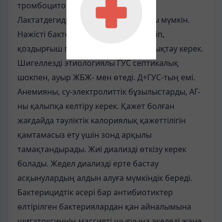
тромбоцитопения анықталады.
Лактатдегидрогеназа жоғары болуы мүмкін.
Нәжісті бактерияға зерттеуге жіберіп,
қоздырғыш пен оның серотипін анықтау керек.
Шигеллезді этиологиялы ГУС септикалық
шокпен, ауыр ЖБЖ- мен өтеді. Д+ГУС-тың емі.
Анемияны, су-электролиттік бұзылыстарды, АГ-
ны қалыпқа келтіру керек. Қажет болған
жағдайда тәуліктік калориялық қажеттілігін
қамтамасыз ету үшін зонд арқылы
тамақтандырады. Жиі диализді өткізу керек
болады. Жедел диализді ерте бастау
асқынулардың алдын алуға мүмкіндік береді.
Бактерицидтік әсері бар антибиотиктер
өлтірілген бактериялардан қан айналымына
шигатоксиннің массивті шығуына әкеледі және