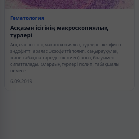
Гематология
Асқазан ісігінің макроскопиялық
түрлері
Асқазан ісігінің макроскопиялық түрлері: экзофитті
эндофитті аралас Экзофитті(полип, саңырауқұлақ
және табақша тәрізді ісік жиегі) анық болуымен
сипатталады. Олардың түрлері полип, табақшалы
немесе…
6.09.2019