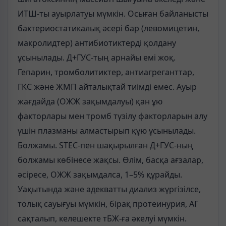
ИТШ-ты ауырлатуы мүмкін. Осыған байланысты
бактериостатикалық әсері бар (левомицетин,
макролидтер) антибиотиктерді қолдану
ұсынылады. Д+ГУС-тың арнайы емі жоқ.
Гепарин, тромболитиктер, антиагреганттар,
ГКС және ЖМП айталықтай тиімді емес. Ауыр
жағдайда (ОЖЖ зақымдалуы) қан ұю
факторлары мен тромб түзілу факторларын алу
үшін плазманы алмастырып құю ұсынылады.
Болжамы. STEC-пен шақырылған Д+ГУС-ның
болжамы көбінесе жақсы. Өлім, басқа ағзалар,
әсіресе, ОЖЖ зақымдалса, 1–5% құрайды.
Уақытында және адекватты диализ жүргізілсе,
толық сауығуы мүмкін, бірақ протеинурия, АГ
сақталып, келешекте тБЖ-ға әкелуі мүмкін.