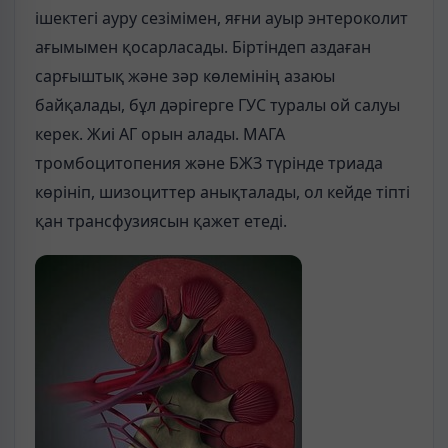
ішектегі ауру сезімімен, яғни ауыр энтероколит
ағымымен қосарласады. Біртіндеп аздаған
сарғыштық және зәр көлемінің азаюы
байқалады, бұл дәрігерге ГУС туралы ой салуы
керек. Жиі АГ орын алады. МАГА
тромбоцитопения және БЖЗ түрінде триада
көрініп, шизоциттер анықталады, ол кейде тіпті
қан трансфузиясын қажет етеді.