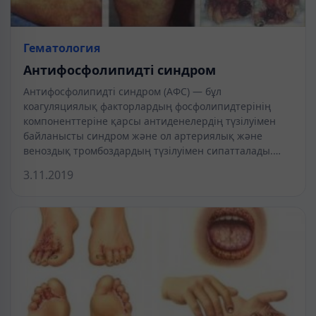
Гематология
Антифосфолипидті синдром
Антифосфолипидті синдром (АФС) — бұл
коагуляциялық факторлардың фосфолипидтерінің
компоненттеріне қарсы антиденелердің түзілуімен
байланысты синдром және ол артериялық және
веноздық тромбоздардың түзілуімен сипатталады.…
3.11.2019