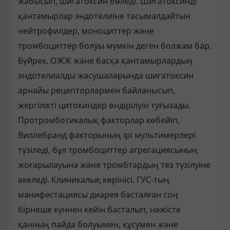
жабысып, шигатоксин бөледі. Шигатоксинді
қантамырлар эндотелиіне тасымалдайтын
нейтрофилдер, моноциттер және
тромбоциттер болуы мүмкін деген болжам бар.
Бүйрек, ОЖЖ және басқа қантамырлардың
эндотелиалды жасушаларында шигатоксин
арнайы рецепторлармен байланысып,
жергілікті цитокиндер өндірілуін туғызады.
Протромботикалық факторлар көбейіп,
Виллебранд факторының ірі мультимерлері
түзіледі, бұл тромбоциттер агрегациясының
жоғарылауына және тромбтардың тез түзілуіне
әкеледі. Клиникалық көрінісі. ГУС-тың
манифестациясы диарея басталған соң
бірнеше күннен кейін басталып, нәжісте
қанның пайда болуымен, құсумен және