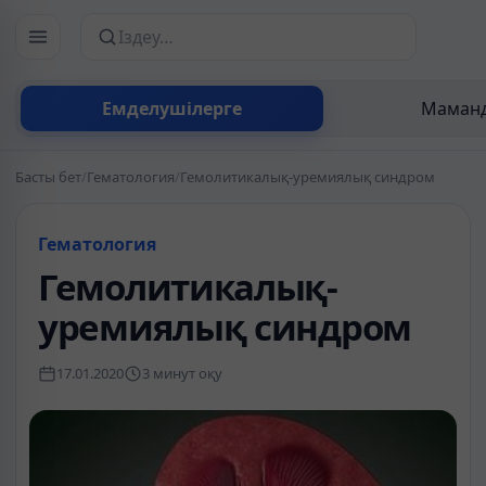
Сайттан іздеу
Емделушілерге
Маманд
Басты бет
/
Гематология
/
Гемолитикалық-уремиялық синдром
Гематология
Гемолитикалық-
уремиялық синдром
17.01.2020
3 минут оқу