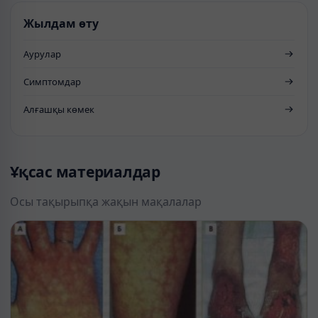
Жылдам өту
Аурулар
Симптомдар
Алғашқы көмек
Ұқсас материалдар
Осы тақырыпқа жақын мақалалар