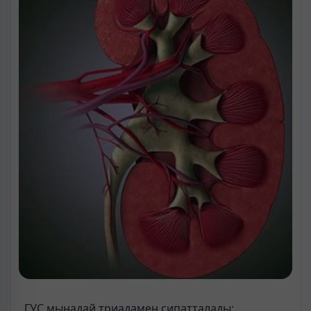
ГУС мынадай триадамен сипатталады: