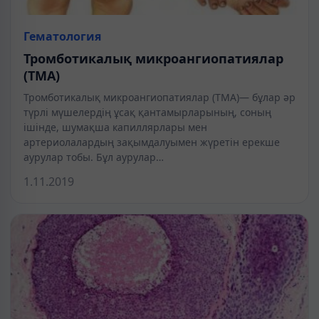
Гематология
Тромботикалық микроангиопатиялар
(ТМА)
Тромботикалық микроангиопатиялар (ТМА)— бұлар әр
түрлі мүшелердің ұсақ қантамырларының, соның
ішінде, шумақша капиллярлары мен
артериолалардың зақымдалуымен жүретін ерекше
аурулар тобы. Бұл аурулар…
1.11.2019