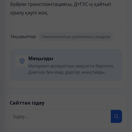
Бүйрек трансплантациясы. Д+ГУС-ң қайтып
оралу қаупі жоқ.
Тақырыптар:
Гемолитикалық-уремиялық синдром
Маңызды
Материал ақпараттық мақсатта берілген.
Диагноз бен емді дәрігер анықтайды.
Сайттан іздеу