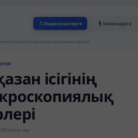
Емделушілерге
Мамандарға
логия
/
Асқазан ісігінің макроскопиялық түрлері
огия
азан ісігінің
кроскопиялық
рлері
0
2 минут оқу