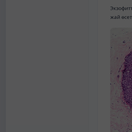
Экзофитт
жай өсеті