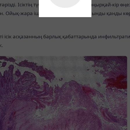
тәрізді. Ісіктің түбі ойлы-қырлы, беті қоңырқай-кір өң
н. Ойық-жара ішінде қан тамырын, ұйынды қанды кө
і ісік асқазанның барлық қабаттарында инфильтрати
к.