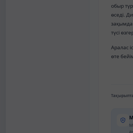
обыр тү
өседі. Д
зақымда
түсі өзг
Аралас і
өте бейі
Тақырыпта
М
М
а