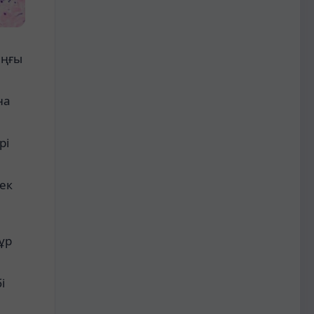
ыңғы
на
рі
ек
ұр
і