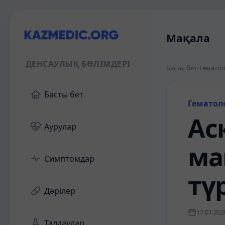
Мақала
ДЕНСАУЛЫҚ БӨЛІМДЕРІ
Басты бет
/
Гемато
Басты бет
Гематол
Асқ
Аурулар
ма
Симптомдар
тү
Дәрілер
17.01.202
Талдаулар