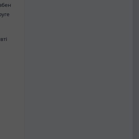
езбен
руге
вті