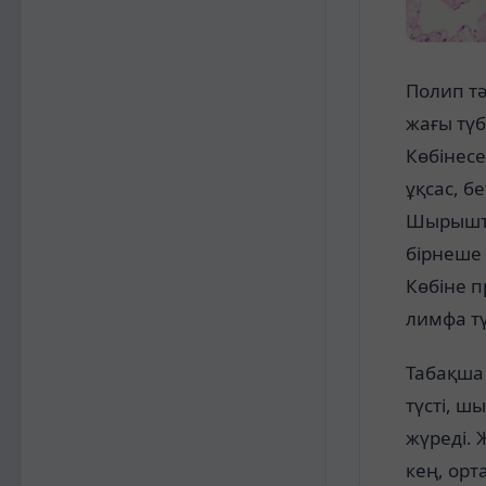
Полип тә
жағы түб
Көбінес
ұқсас, б
Шырышты 
бірнеше 
Көбіне п
лимфа тү
Табақша 
түсті, 
жүреді. 
кең, ор