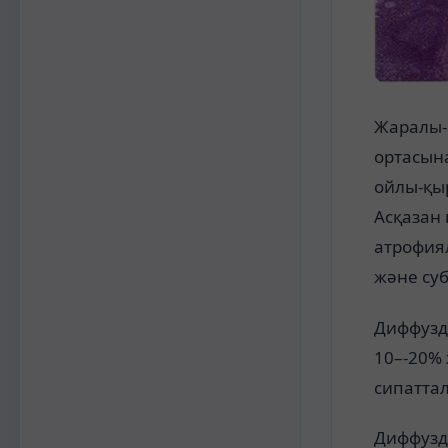
Жаралы-
ортасына
ойлы-қыр
Асқазан
атрофиял
және суб
Диффузды
10–-20%
сипаттал
Диффузды