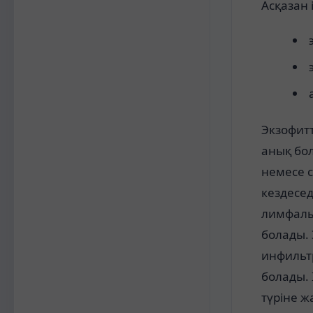
Асқазан 
Экзофитт
анық бо
немесе с
кездесе
лимфалы
болады.
инфильтр
болады. 
түріне ж