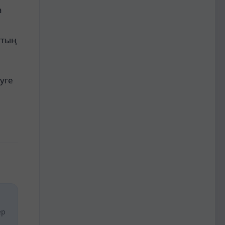
а
ттың
уге
ер