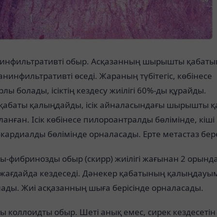
инфильтративті обыр. Асқазанның шырышты қабат
нинфильтративті өседі. Жараның түбітегіс, көбінесе
лы болады, ісіктің кездесу жиілігі 60%-ды құрайды.
 қабаты қалыңдайды, ісік айналасындағы шырышты қ
анған. Ісік көбінесе пилороантралды бөлімінде, кіші 
кардиалды бөлімінде орналасады. Ерте метастаз бере
-фибринозды обыр (скирр) жиілігі жағынан 2 орында
 жағдайда кездеседі. Дәнекер қабатының қалыңдауы
ады. Жиі асқазанның шыға берісінде орналасады.
 коллоидты обыр. Шеті анық емес, сирек кездесетін