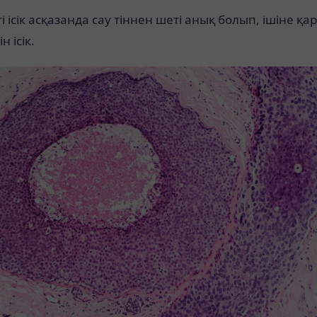
і ісік асқазанда сау тіннен шеті анық болып, ішіне қа
н ісік.