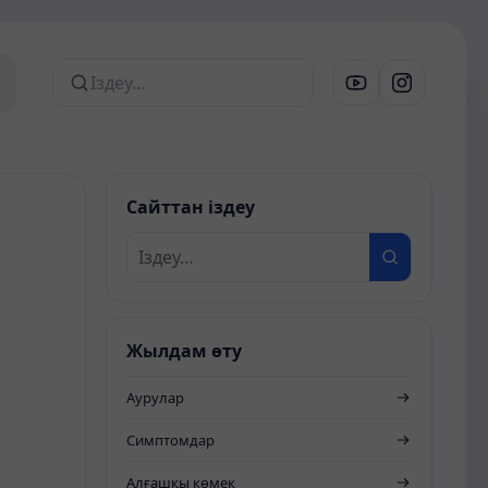
Сайттан іздеу
Сайттан іздеу
Жылдам өту
Аурулар
Симптомдар
Алғашқы көмек