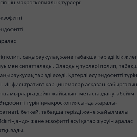
ісігінің макроскопиялық түрлері:
экзофитті
эндофитті
аралас
і(полип, саңырауқұлақ және табақша тәрізді ісік жиег
луымен сипатталады. Олардың түрлері полип, табақ
аңырауқұлақ тәрізді өседі. Қатерлі өсу эндофитті түрі
ді. Инфильтративтікарциномалар асқазан қабырғасы
қтамырларға дейін жайылып, метастаздануғабейім
 Эндофитті түрініңмакроскопиясында жаралы-
ативті, беткей, табақша тәрізді және жайылмалы
Ісіктің эндо- және экзофитті өсуі қатар жүруін аралас
атқызады.