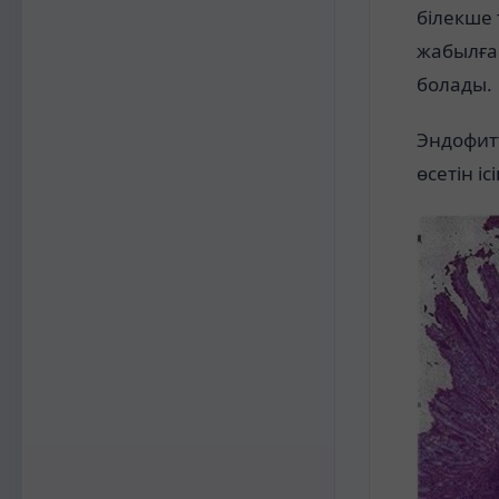
білекше 
жабылға
болады.
Эндофитт
өсетін ісі