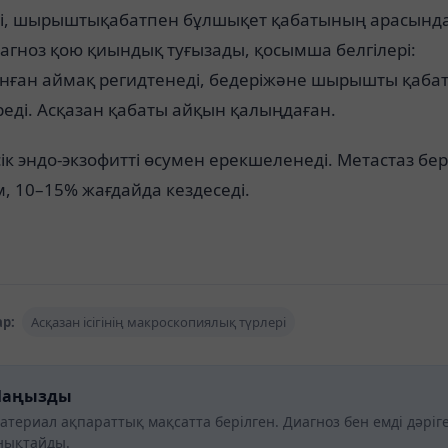
рі, шырыштықабатпен бұлшықет қабатының арасынд
иагноз қою қиындық туғызады, қосымша белгілері:
нған аймақ регидтенеді, бедеріжәне шырышты қаба
ереді. Асқазан қабаты айқын қалыңдаған.
сік эндо-экзофитті өсумен ерекшеленеді. Метастаз бер
м, 10–15% жағдайда кездеседі.
р:
Асқазан ісігінің макроскопиялық түрлері
аңызды
атериал ақпараттық мақсатта берілген. Диагноз бен емді дәріг
нықтайды.