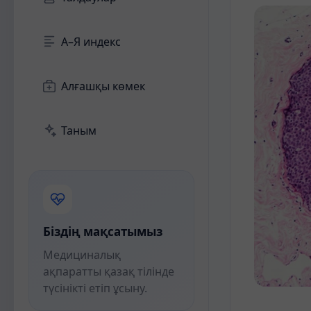
А–Я индекс
Алғашқы көмек
Таным
Біздің мақсатымыз
Медициналық
ақпаратты қазақ тілінде
түсінікті етіп ұсыну.