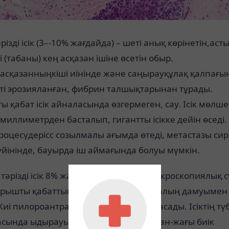
різді ісік (3–-10% жағдайда) – шеті анық көрінетін,аст
і (табаны) кең асқазан ішіне өсетін обыр.
еасқазанныңкіші иінінде және саңырауқұлақ қалпағы
еті эрозияланған, фибрин талшықтарынан тұрады.
қабат ісік айналасында өзгермеген, сау. Ісік мөлше
миллиметрден басталып, гигантты ісікке дейін өседі.
роцесүдерісс созылмалы ағымда өтеді, метастазы сир
йінінде, бауырда іш аймағында болуы мүмкін.
тәрізді ісік 8% жағдайда кездеседі. Макроскопиялық с
шырышты қабаттың 1–-2 см диаметрлі қалың дамуымен
Жиі пилороантралды бөлімінде орналасады. Ісіктің түб
тасында ыдырауы ойық-жара сияқты жан-жағы биік