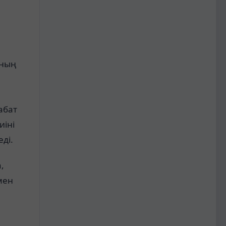
ының
абат
иіні
ді.
,
мен