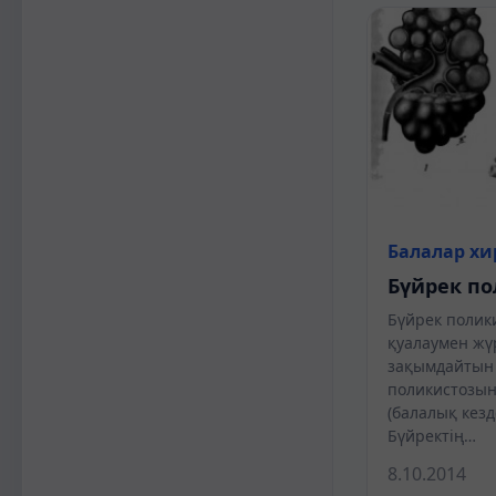
Балалар хи
Бүйрек п
Бүйрек полик
қуалаумен жүр
зақымдайтын 
поликистозын
(балалық кезд
Бүйректің…
8.10.2014