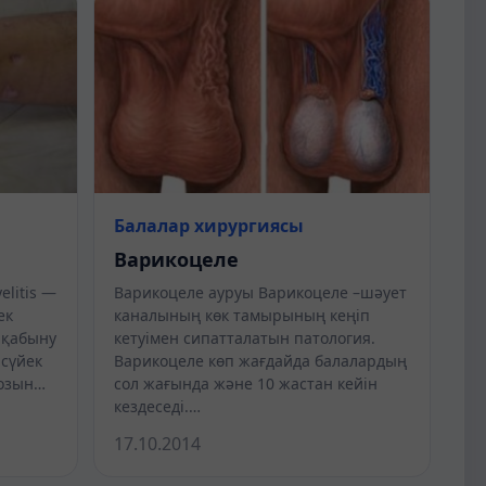
Балалар хирургиясы
Варикоцеле
litis —
Варикоцеле ауруы Варикоцеле –шәует
ек
каналының көк тамырының кеңіп
 қабыну
кетуімен сипатталатын патология.
 сүйек
Варикоцеле көп жағдайда балалардың
розын…
сол жағында және 10 жастан кейін
кездеседі.…
17.10.2014