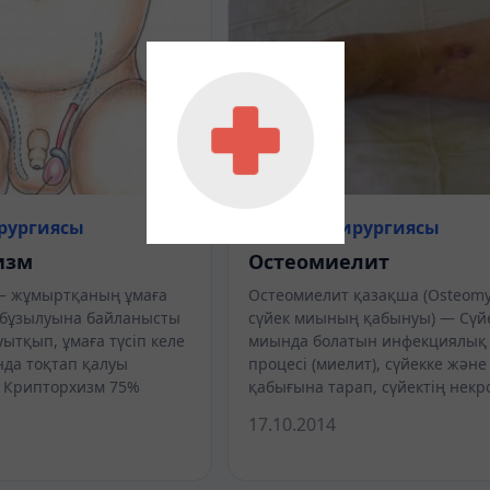
рургиясы
Балалар хирургиясы
изм
Остеомиелит
– жұмыртқаның ұмаға
Остеомиелит қазақша (Osteomye
ң бұзылуына байланысты
сүйек миының қабынуы) — Сүй
ытқып, ұмаға түсіп келе
миында болатын инфекциялық
да тоқтап қалуы
процесі (миелит), сүйекке және
. Крипторхизм 75%
қабығына тарап, сүйектің нек
17.10.2014