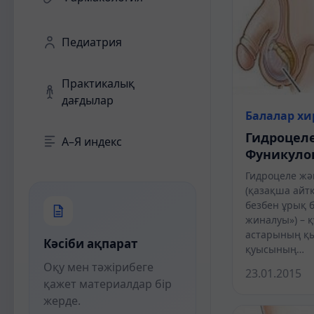
Педиатрия
Практикалық
дағдылар
Балалар хи
Гидроцеле
А–Я индекс
Фуникуло
Гидроцеле жә
(қазақша айт
безбен ұрық 
жиналуы») – 
астарының қын
Кәсіби ақпарат
қуысының…
Оқу мен тәжірибеге
23.01.2015
қажет материалдар бір
жерде.