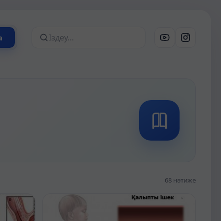
а
Сайттан іздеу
68 нәтиже