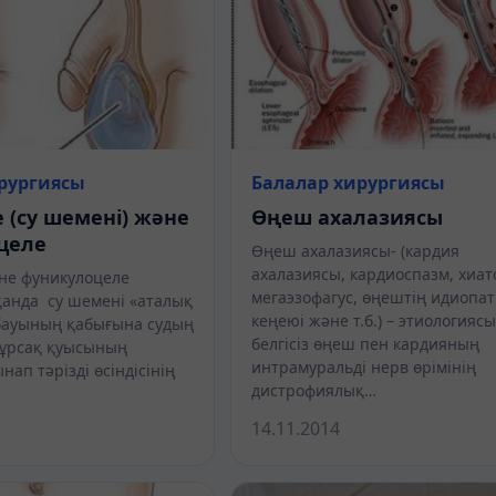
рургиясы
Балалар хирургиясы
 (су шемені) және
Өңеш ахалазиясы
целе
Өңеш ахалазиясы- (кардия
ахалазиясы, кардиоспазм, хиат
не фуникулоцеле
мегаэзофагус, өңештің идиопа
қанда су шемені «аталық
кеңеюі және т.б.) – этиологияс
бауының қабығына судың
белгісіз өңеш пен кардияның
құрсақ қуысының
интрамуральді нерв өрімінің
ап тәрізді өсіндісінің
дистрофиялық…
14.11.2014