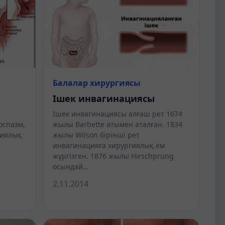
Балалар хирургиясы
Ішек инвагинациясы
Ішек инвагинациясы алғаш рет 1674
оспазм,
жылы Barbette атымен аталған. 1834
тиялық
жылы Wilson бірінші рет
ы
инвагинацияға хирургиялық ем
жүргізген. 1876 жылы Hirschprung
осындай…
2.11.2014