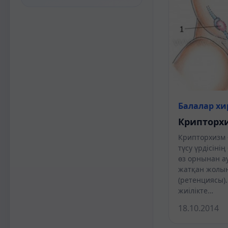
Балалар хи
Крипторх
Крипторхизм 
түсу үрдісіні
өз орнынан ау
жатқан жолын
(ретенциясы)
жиілікте…
18.10.2014