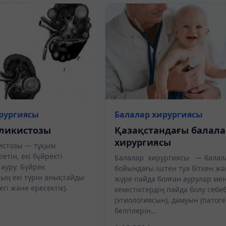
рургиясы
Балалар хирургиясы
оликистозы
Қазақстандағы балала
хирургиясы
истозы — тұқым
етін, екі бүйректі
Балалар хирургиясы — балал
ауру. Бүйрек
бойындағы іштен туа біткен ж
ың екі түрін анықтайды
жүре пайда болған аурулар ме
егі және ересектік).
кемістіктердің пайда болу себе
(этиологиясын), дамуын (патоге
белгілерін…