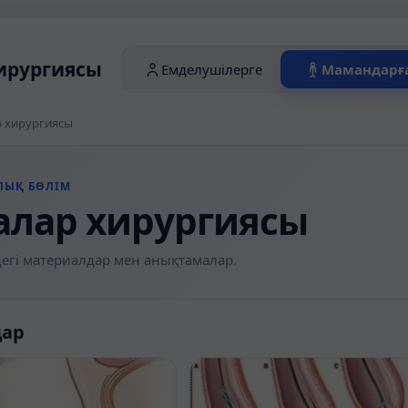
ирургиясы
Емделушілерге
Мамандарғ
 хирургиясы
ЛЫҚ БӨЛІМ
алар хирургиясы
егі материалдар мен анықтамалар.
дар