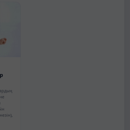
р
ардың
әне
н
бін
незін),