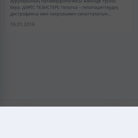
ауруларының патоморфологиясы жөнінде түсініс
беру. ДӘРІС ТЕЗИСТЕРІ: Гепатоз – гепатоциттердің
дистрофиясы мен некрозымен сипатталатын…
16.01.2016
KAZMEDIC.ORG
Қазақ тіліндегі медициналық энциклопедия.
Жоба туралы
Байланыс
Құпиялылық