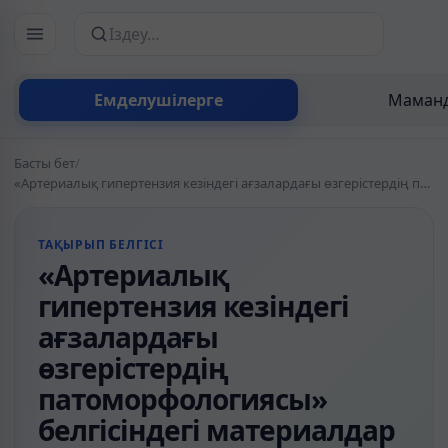
Сайттан іздеу
Емделушілерге
Маманд
Басты бет
/
«Артериалық гипертензия кезіндегі ағзалардағы өзгерістердің патоморфологиясы» белгісіндегі материалдар
ТАҚЫРЫП БЕЛГІСІ
«Артериалық
гипертензия кезіндегі
ағзалардағы
өзгерістердің
патоморфологиясы»
белгісіндегі материалдар