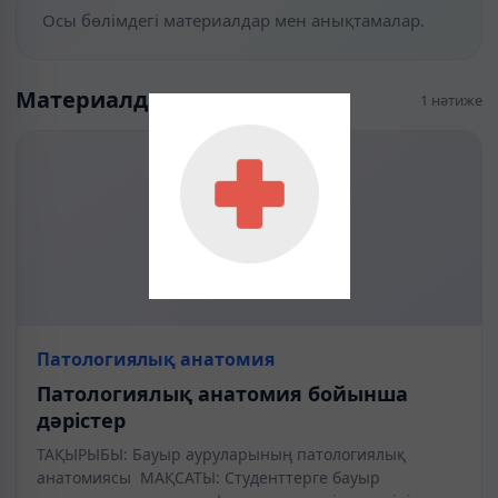
Осы бөлімдегі материалдар мен анықтамалар.
Материалдар
1 нәтиже
Патологиялық анатомия
Патологиялық анатомия бойынша
дәрістер
ТАҚЫРЫБЫ: Бауыр ауруларының патологиялық
анатомиясы МАҚСАТЫ: Студенттерге бауыр