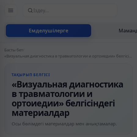
Сайттан іздеу
Емделушілерге
Маманд
Басты бет
/
«Визуальная диагностика в травматологии и ортоиедии» белгісіндегі материалдар
ТАҚЫРЫП БЕЛГІСІ
«Визуальная диагностика
в травматологии и
ортоиедии» белгісіндегі
материалдар
Осы бөлімдегі материалдар мен анықтамалар.