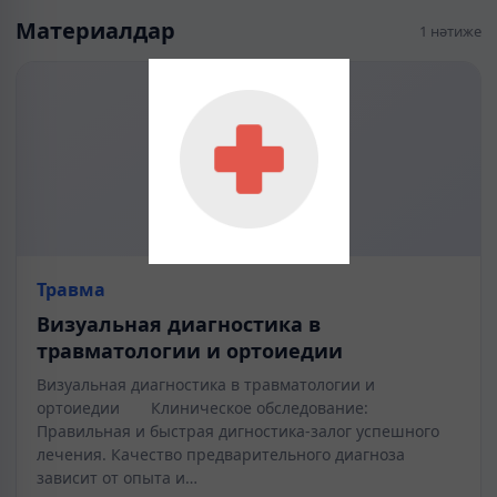
Материалдар
1 нәтиже
Травма
Визуальная диагностика в
травматологии и ортоиедии
Визуальная диагностика в травматологии и
ортоиедии Клиническое обследование:
Правильная и быстрая дигностика-залог успешного
лечения. Качество предварительного диагноза
зависит от опыта и…