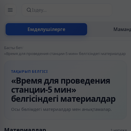
Сайттан іздеу
Емделушілерге
Маманд
Басты бет
/
«Время для проведения станции-5 мин» белгісіндегі материалдар
ТАҚЫРЫП БЕЛГІСІ
«Время для проведения
станции-5 мин»
белгісіндегі материалдар
Осы бөлімдегі материалдар мен анықтамалар.
Материалдар
1 нәтиже