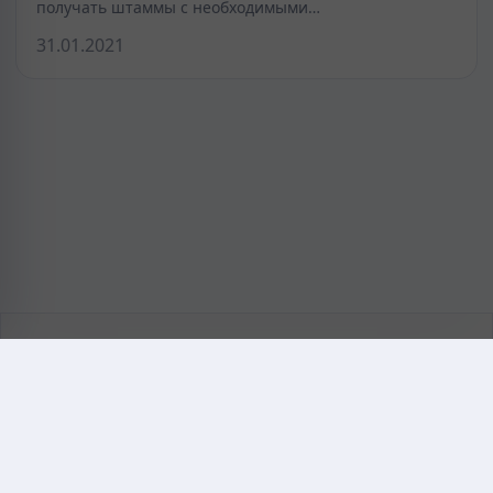
получать штаммы с необходимыми…
31.01.2021
KAZMEDIC.ORG
Қазақ тіліндегі медициналық энциклопедия.
Жоба туралы
Байланыс
Құпиялылық