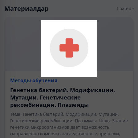
Материалдар
1 нәтиже
Методы обучения
Генетика бактерий. Модификации.
Мутации. Генетические
рекомбинации. Плазмиды
Тема: Генетика бактерий. Модификации. Мутации.
Генетические рекомбинации. Плазмиды. Цель: Знание
генетики микроорганизмов дает возможность
направленно изменять наследственные признаки,