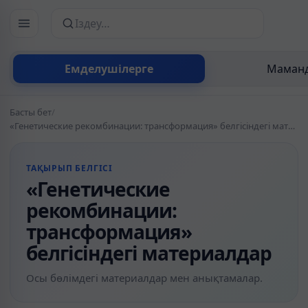
Сайттан іздеу
Емделушілерге
Маманд
Басты бет
/
«Генетические рекомбинации: трансформация» белгісіндегі материалдар
ТАҚЫРЫП БЕЛГІСІ
«Генетические
рекомбинации:
трансформация»
белгісіндегі материалдар
Осы бөлімдегі материалдар мен анықтамалар.