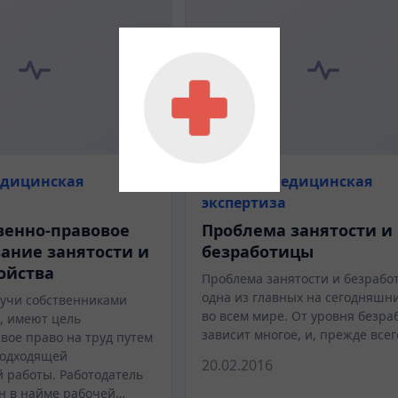
едицинская
Судебно-медицинская
экспертиза
венно-правовое
Проблема занятости и
ание занятости и
безработицы
ойства
Проблема занятости и безраб
одна из главных на сегодняшн
дучи собственниками
во всем мире. От уровня безр
, имеют цель
зависит многое, и, прежде все
вое право на труд путем
подходящей
20.02.2016
 работы. Работодатель
н в найме рабочей…