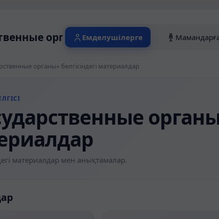
твенные органы» белгісіндегі материал
Емделушілерге
Мамандарғ
рственные органы» белгісіндегі материалдар
ЛГІСІ
сударственные органы»
ериалдар
егі материалдар мен анықтамалар.
дар