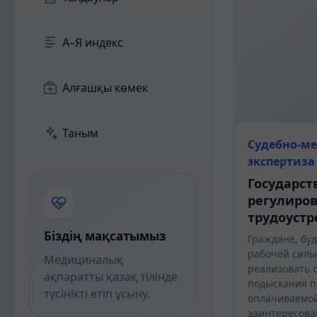
А–Я индекс
Алғашқы көмек
Таным
Судебно-м
экспертиза
Государст
регулиров
трудоустр
Біздің мақсатымыз
Граждане, бу
рабочей силы
Медициналық
реализовать с
ақпаратты қазақ тілінде
подыскания 
түсінікті етіп ұсыну.
оплачиваемой
заинтересова