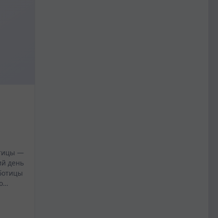
отицы —
ий день
аботицы
го…