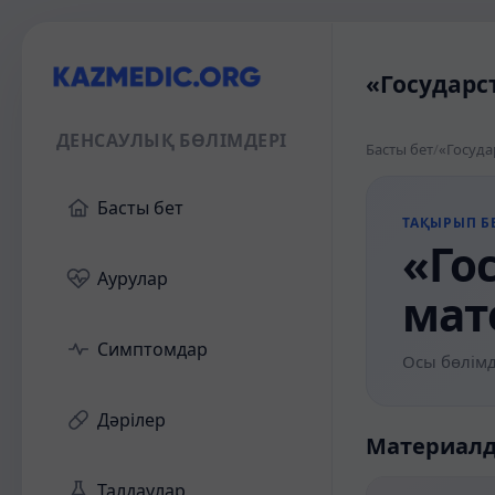
«Государс
ДЕНСАУЛЫҚ БӨЛІМДЕРІ
Басты бет
/
«Госуда
Басты бет
ТАҚЫРЫП БЕ
«Го
Аурулар
мат
Симптомдар
Осы бөлімд
Дәрілер
Материал
Талдаулар