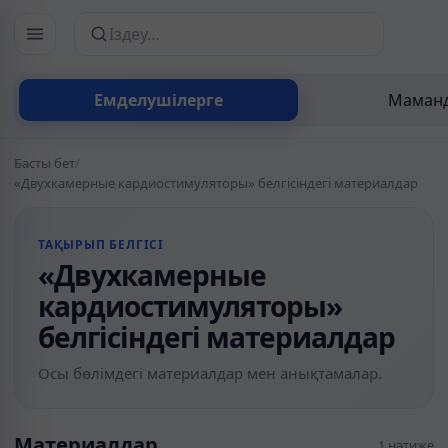
Сайттан іздеу
Емделушілерге
Маманд
Басты бет
/
«Двухкамерные кардиостимуляторы» белгісіндегі материалдар
ТАҚЫРЫП БЕЛГІСІ
«Двухкамерные
кардиостимуляторы»
белгісіндегі материалдар
Осы бөлімдегі материалдар мен анықтамалар.
Материалдар
1 нәтиже