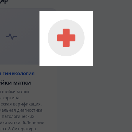
дар
 гинекология
ейки матки
я шейки матки
я картина
еская верификация.
альная диагностика.
а патологических
йки матки. 6.Лечение
оз. 8.Литература.