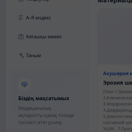
Материал
А–Я индекс
Алғашқы көмек
Таным
Акушерия и
Эрозия ш
План 1.Эрози
Біздің мақсатымыз
2.Клиническа
3.Морфологич
Медициналық
4.Дифференци
ақпаратты қазақ тілінде
5.Диагностик
түсінікті етіп ұсыну.
состояний ше
ЭШМ . 7.Прогн