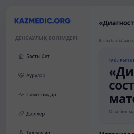
«Диагност
ДЕНСАУЛЫҚ БӨЛІМДЕРІ
Басты бет
/
«Диагно
Басты бет
ТАҚЫРЫП БЕ
«Ди
Аурулар
сос
мат
Симптомдар
Осы бөлімд
Дәрілер
Талдаулар