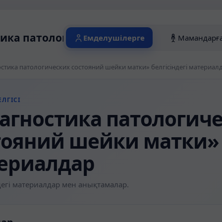
ика патологических состояний шейки м
Емделушілерге
Мамандарғ
стика патологических состояний шейки матки» белгісіндегі материал
ЛГІСІ
агностика патологич
тояний шейки матки» б
ериалдар
егі материалдар мен анықтамалар.