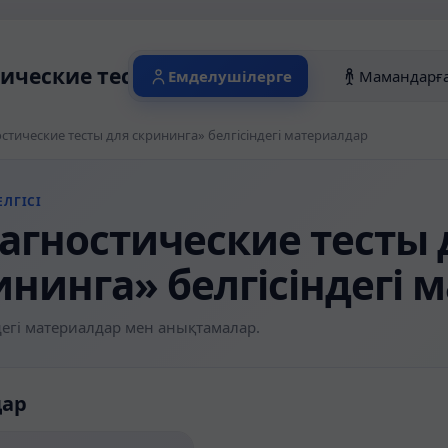
ические тесты для скрининга» белгісін
Емделушілерге
Мамандарғ
стические тесты для скрининга» белгісіндегі материалдар
ЛГІСІ
агностические тесты 
ининга» белгісіндегі 
егі материалдар мен анықтамалар.
дар