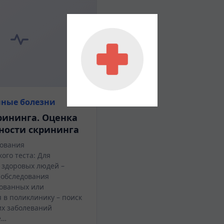
ные болезни
рининга. Оценка
ности скрининга
ования
ого теста: Для
 здоровых людей –
 обследования
ованных или
 в поликлинику – поиск
х заболеваний
е…