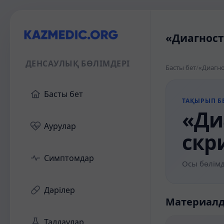
«Диагност
ДЕНСАУЛЫҚ БӨЛІМДЕРІ
Басты бет
/
«Диагно
Басты бет
ТАҚЫРЫП БЕ
«Ди
Аурулар
скр
Симптомдар
Осы бөлімд
Дәрілер
Материал
Талдаулар