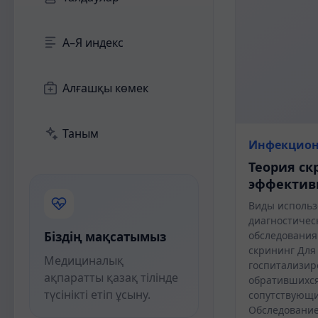
А–Я индекс
Алғашқы көмек
Таным
Инфекцион
Теория ск
эффектив
Виды использ
диагностическ
Біздің мақсатымыз
обследования
скрининг Для
Медициналық
госпитализир
ақпаратты қазақ тілінде
обратившихся
түсінікті етіп ұсыну.
сопутствующи
Обследовани