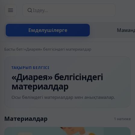
Сайттан іздеу
Емделушілерге
Маманд
Басты бет
/
«Диарея» белгісіндегі материалдар
ТАҚЫРЫП БЕЛГІСІ
«Диарея» белгісіндегі
материалдар
Осы бөлімдегі материалдар мен анықтамалар.
Материалдар
1 нәтиже