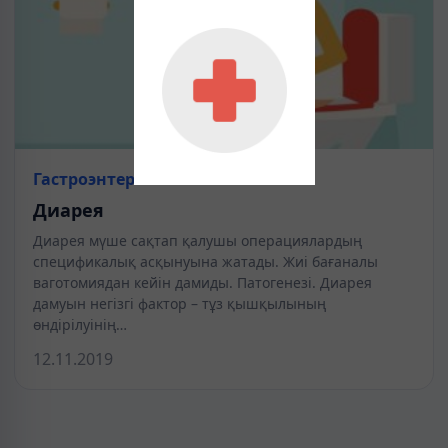
Гастроэнтерология
Диарея
Диарея мүше сақтап қалушы операциялардың
спецификалық асқынуына жатады. Жиі бағаналы
ваготомиядан кейін дамиды. Патогенезі. Диарея
дамуын негізгі фактор – тұз қышқылының
өндірілуінің…
12.11.2019