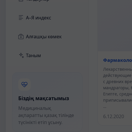
А–Я индекс
Алғашқы көмек
Таным
Фармаколо
Лекарственны
действующие 
с древних вре
мандрагоры, 
Египте, средн
Біздің мақсатымыз
приписывалис
…
Медициналық
ақпаратты қазақ тілінде
6.12.2020
түсінікті етіп ұсыну.