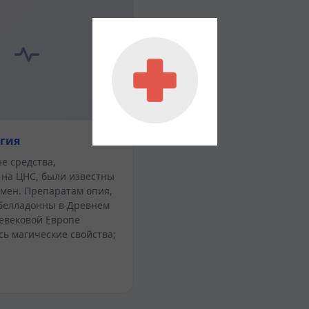
гия
е средства,
на ЦНС, были известны
­мен. Препаратам опия,
белладонны в Древнем
евеко­вой Европе
ь магические свойства;