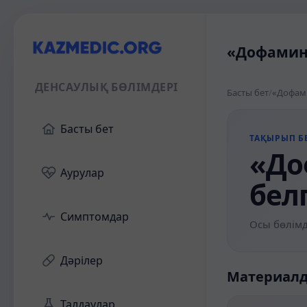
«Дофамино
ДЕНСАУЛЫҚ БӨЛІМДЕРІ
Басты бет
/
«Дофами
Басты бет
ТАҚЫРЫП БЕ
«До
Аурулар
бел
Симптомдар
Осы бөлімд
Дәрілер
Материал
Талдаулар