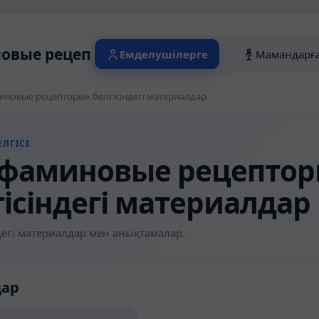
вые рецепторы» белгісіндегі материал
Емделушілерге
Мамандарғ
новые рецепторы» белгісіндегі материалдар
ЛГІСІ
фаминовые рецепто
гісіндегі материалдар
егі материалдар мен анықтамалар.
дар