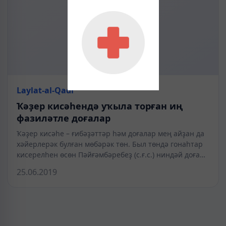
Laylat-al-Qadr
Ҡәҙер кисәһендә уҡыла торған иң
фазиләтле доғалар
Ҡәҙер кисәһе – ғибәҙәттәр һәм доғалар мең айҙан да
хәйерлерәк булған мөбәрәк төн. Был төндә гонаһтар
кисерелһен өсөн Пәйғәмбәребеҙ (с.ғ.с.) ниндәй доға…
25.06.2019