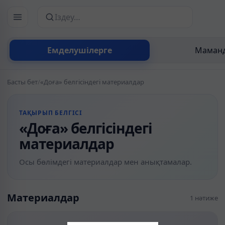
Сайттан іздеу
Емделушілерге
Маманд
Басты бет
/
«Доға» белгісіндегі материалдар
ТАҚЫРЫП БЕЛГІСІ
«Доға» белгісіндегі
материалдар
Осы бөлімдегі материалдар мен анықтамалар.
Материалдар
1 нәтиже