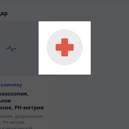
дар
 клинику
нхоскопия,
ьное
ние, РН-метрия
скопия, дуоденальное
, РН-метрия
 в медицинской