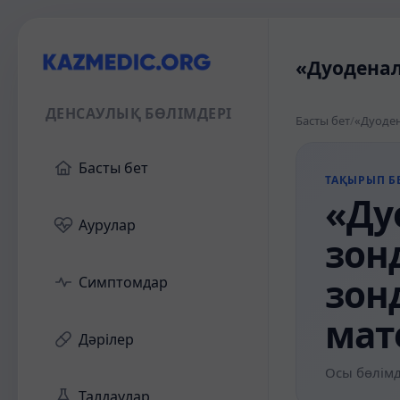
«Дуоденал
ДЕНСАУЛЫҚ БӨЛІМДЕРІ
Басты бет
/
«Дуоден
Басты бет
ТАҚЫРЫП БЕ
«Ду
Аурулар
зон
зон
Симптомдар
мат
Дәрілер
Осы бөлімд
Талдаулар