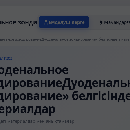
ьное зондированиеДуоденальное зондир
Емделушілерге
Мамандарғ
альное зондированиеДуоденальное зондирование» белгісіндегі мат
ЛГІСІ
оденальное
дированиеДуоденаль
дирование» белгісінде
ериалдар
егі материалдар мен анықтамалар.