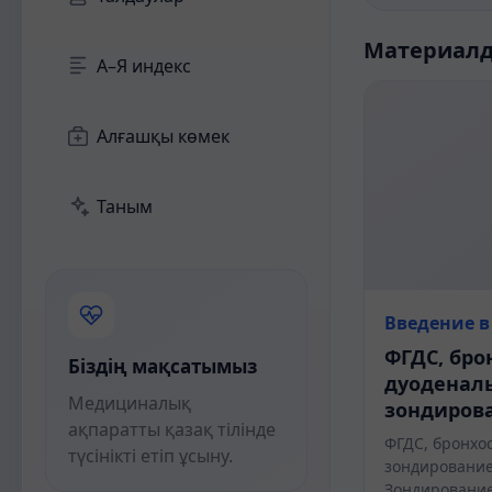
Материал
А–Я индекс
Алғашқы көмек
Таным
Введение в
ФГДС, бро
Біздің мақсатымыз
дуоденал
Медициналық
зондирова
ақпаратты қазақ тілінде
ФГДС, бронхо
түсінікті етіп ұсыну.
зондирование
Зондирование