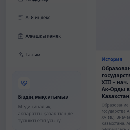
А–Я индекс
Алғашқы көмек
Таным
История
Образова
государст
ХІІІ – нач
Ак-Орды в
Казахстан
Біздің мақсатымыз
Образование
Медициналық
государства Ак
ақпаратты қазақ тілінде
ХV вв.). Знач
түсінікті етіп ұсыну.
Казахстана. А
оформилась к