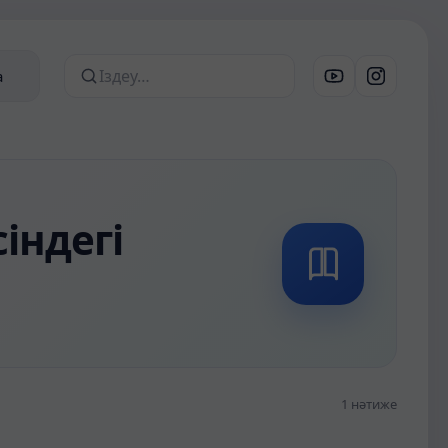
а
Сайттан іздеу
сіндегі
1 нәтиже