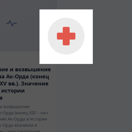
ние и возвышение
ва Ак-Орда (конец
. ХV вв.). Значение
 истории
а
 и возвышение
-Орда (конец ХІІІ – нач.
ение Ак-Орды в истории
к-Орда возникла и
ак самостоятельное…