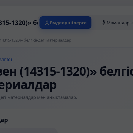
315-1320)» белгісіндегі материалдар
Емделушілерге
Мамандарғ
(14315-1320)» белгісіндегі материалдар
ЛГІСІ
ен (14315-1320)» белгі
ериалдар
егі материалдар мен анықтамалар.
дар