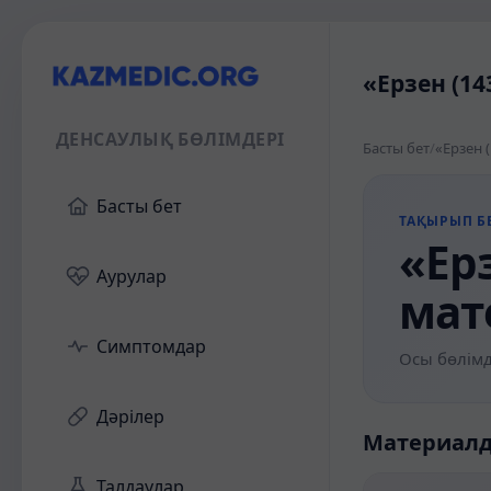
«Ерзен (14
ДЕНСАУЛЫҚ БӨЛІМДЕРІ
Басты бет
/
«Ерзен 
Басты бет
ТАҚЫРЫП БЕ
«Ерз
Аурулар
мат
Симптомдар
Осы бөлімд
Дәрілер
Материал
Талдаулар