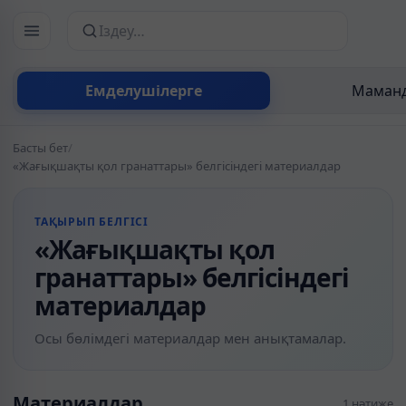
Сайттан іздеу
Емделушілерге
Маманд
Басты бет
/
«Жағықшақты қол гранаттары» белгісіндегі материалдар
ТАҚЫРЫП БЕЛГІСІ
«Жағықшақты қол
гранаттары» белгісіндегі
материалдар
Осы бөлімдегі материалдар мен анықтамалар.
Материалдар
1 нәтиже