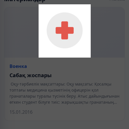
Военка
Сабақ жоспары
Оқу-тәрбиелік мақсаттары: Оқу мақсаты: Қосалқы
топтағы медицина қызметінің офицерін қол
гранаталары туралы түсінік беру. Атыс дайындығынан
өткен студент білуге тиіс: жарықшақты гранатаның…
15.01.2016