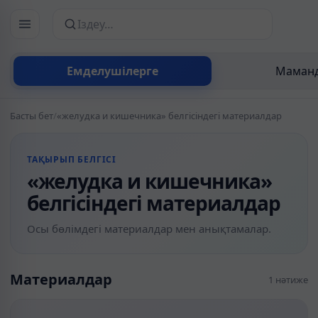
Сайттан іздеу
Емделушілерге
Маманд
Басты бет
/
«желудка и кишечника» белгісіндегі материалдар
ТАҚЫРЫП БЕЛГІСІ
«желудка и кишечника»
белгісіндегі материалдар
Осы бөлімдегі материалдар мен анықтамалар.
Материалдар
1 нәтиже