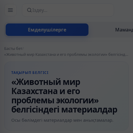
Сайттан іздеу
Емделушілерге
Маманд
Басты бет
/
«Животный мир Казахстана и его проблемы экологии» белгісіндегі материалдар
ТАҚЫРЫП БЕЛГІСІ
«Животный мир
Казахстана и его
проблемы экологии»
белгісіндегі материалдар
Осы бөлімдегі материалдар мен анықтамалар.