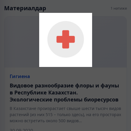
Материалдар
1 нәтиже
Гигиена
Видовое разнообразие флоры и фауны
в Республике Казахстан.
Экологические проблемы биоресурсов
В Казахстане произрастает свыше шести тысяч видов
растений (из них 515 – только здесь), на его просторах
можно встретить около 500 видов…
30.09.2020