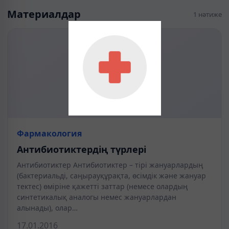
Материалдар
1 нәтиже
Фармакология
Антибиотиктердің түрлері
Антибиотиктер Антибиотиктер – тірі жануарлардың
(бактериальді, саңырауқұрақта, өсімдік және жануар
тектес) өміріне қажетті заттар (немесе олардың
синтетикалық аналогы немес жануарлардан
алынады), олар…
17.01.2016