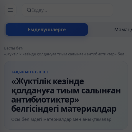
Сайттан іздеу
Емделушілерге
Маманд
Басты бет
/
«Жүктілік кезінде қолдануға тиым салынған антибиотиктер» белгісіндегі материалдар
ТАҚЫРЫП БЕЛГІСІ
«Жүктілік кезінде
қолдануға тиым салынған
антибиотиктер»
белгісіндегі материалдар
Осы бөлімдегі материалдар мен анықтамалар.