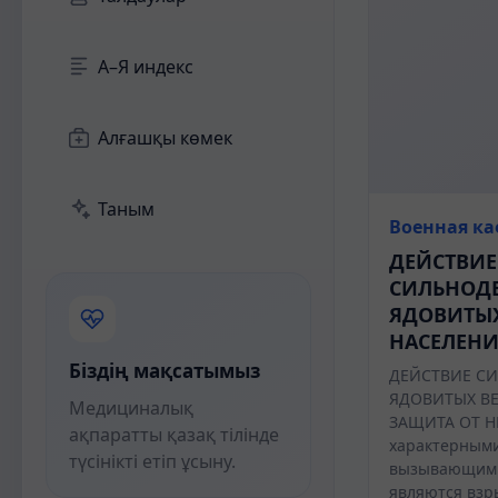
А–Я индекс
Алғашқы көмек
Таным
Военная к
ДЕЙСТВИЕ
СИЛЬНОД
ЯДОВИТЫХ
НАСЕЛЕНИ
Біздің мақсатымыз
ДЕЙСТВИЕ С
ЯДОВИТЫХ ВЕ
Медициналық
ЗАЩИТА ОТ Н
ақпаратты қазақ тілінде
характерными
түсінікті етіп ұсыну.
вызывающими
являются взр