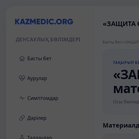
«ЗАЩИТА О
ДЕНСАУЛЫҚ БӨЛІМДЕРІ
Басты бет
/
«ЗАЩИТА
Басты бет
ТАҚЫРЫП БЕ
«ЗА
Аурулар
мат
Симптомдар
Осы бөлімд
Дәрілер
Материал
Талдаулар