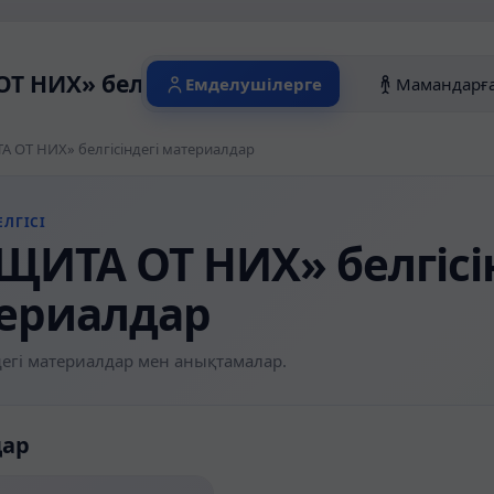
Т НИХ» белгісіндегі материалдар
Емделушілерге
Мамандарғ
 ОТ НИХ» белгісіндегі материалдар
ЛГІСІ
ЩИТА ОТ НИХ» белгісі
ериалдар
егі материалдар мен анықтамалар.
дар