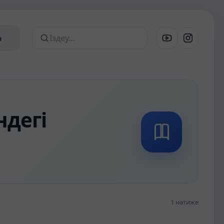
а
Сайттан іздеу
ндегі
1 нәтиже