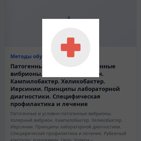
Методы обучения
Патогенные и условно-патогенные
вибрионы. Холерный вибрион.
Кампилобактер. Хеликобактер.
Иерсинии. Принципы лабораторной
диагностики. Специфическая
профилактика и лечение
Патогенные и условно-патогенные вибрионы.
Холерный вибрион. Кампилобактер. Хеликобактер.
Иерсинии. Принципы лабораторной диагностики.
Специфическая профилактика и лечение. Рубежный
контроль: коллоквиум. Цель: Холера –…