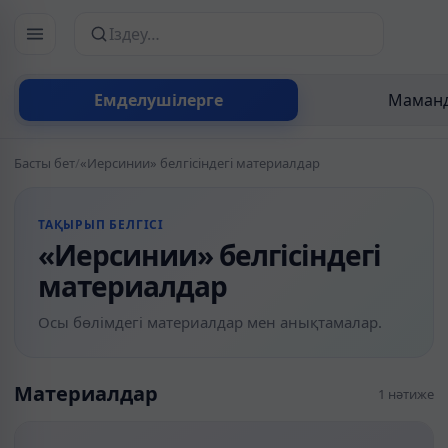
Сайттан іздеу
Емделушілерге
Маманд
Басты бет
/
«Иерсинии» белгісіндегі материалдар
ТАҚЫРЫП БЕЛГІСІ
«Иерсинии» белгісіндегі
материалдар
Осы бөлімдегі материалдар мен анықтамалар.
Материалдар
1 нәтиже