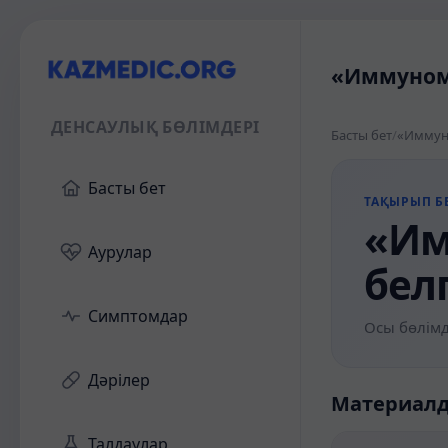
«Иммуномо
ДЕНСАУЛЫҚ БӨЛІМДЕРІ
Басты бет
/
«Иммун
Басты бет
ТАҚЫРЫП БЕ
«Им
Аурулар
бел
Симптомдар
Осы бөлімд
Дәрілер
Материал
Талдаулар