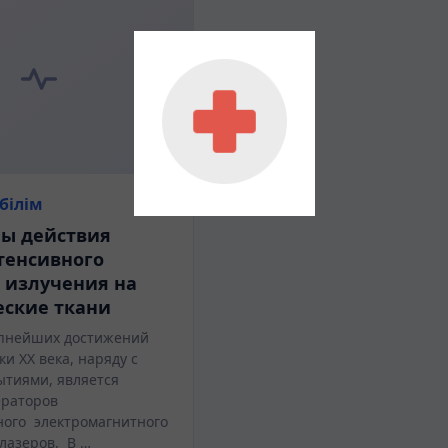
білім
ы действия
тенсивного
 излучения на
еские ткани
упнейших достижений
ки XX века, наряду с
ытиями, является
ераторов
ого электромагнитного
лазеров. В …