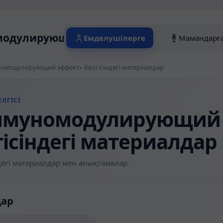
дулирующий эффект» белгісіндегі ма
Емделушілерге
Мамандарғ
омодулирующий эффект» белгісіндегі материалдар
ЛГІСІ
муномодулирующий 
гісіндегі материалдар
егі материалдар мен анықтамалар.
дар