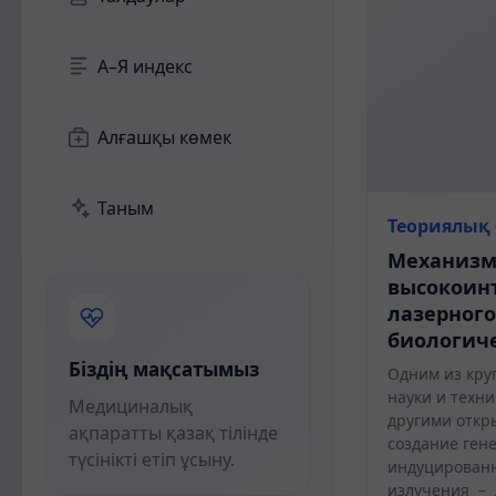
А–Я индекс
Алғашқы көмек
Таным
Теориялық 
Механизм
высокоин
лазерного
биологич
Біздің мақсатымыз
Одним из кр
науки и техни
Медициналық
другими откр
ақпаратты қазақ тілінде
создание ген
түсінікті етіп ұсыну.
индуцированн
излучения – 