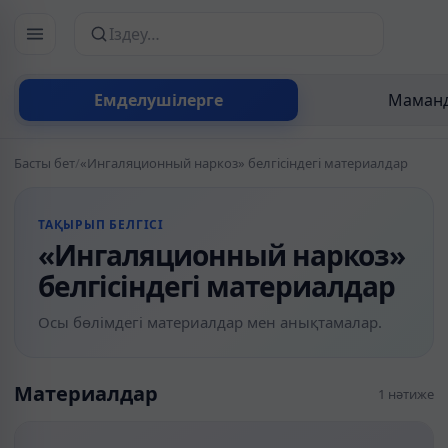
Сайттан іздеу
Емделушілерге
Маманд
Басты бет
/
«Ингаляционный наркоз» белгісіндегі материалдар
ТАҚЫРЫП БЕЛГІСІ
«Ингаляционный наркоз»
белгісіндегі материалдар
Осы бөлімдегі материалдар мен анықтамалар.
Материалдар
1 нәтиже