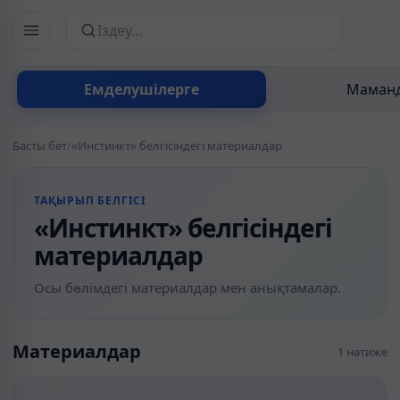
Сайттан іздеу
Емделушілерге
Маманд
Басты бет
/
«Инстинкт» белгісіндегі материалдар
ТАҚЫРЫП БЕЛГІСІ
«Инстинкт» белгісіндегі
материалдар
Осы бөлімдегі материалдар мен анықтамалар.
Материалдар
1 нәтиже