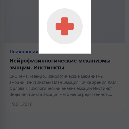
Психология
Нейрофизиологические механизмы
эмоции. Инстинкты
СРС Тема: «Нейрофизиологические механизмы
эмоции. Инстинкты» План Эмоция Точка зрения Ю.М.
Орлова Психологический анализ эмоций Инстинкт
Виды инстинкта Эмоция – это непосредственное,…
19.01.2016