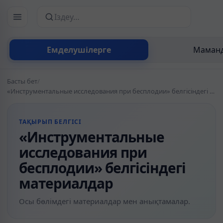
Сайттан іздеу
Емделушілерге
Маманд
Басты бет
/
«Инструментальные исследования при бесплодии» белгісіндегі материалдар
ТАҚЫРЫП БЕЛГІСІ
«Инструментальные
исследования при
бесплодии» белгісіндегі
материалдар
Осы бөлімдегі материалдар мен анықтамалар.