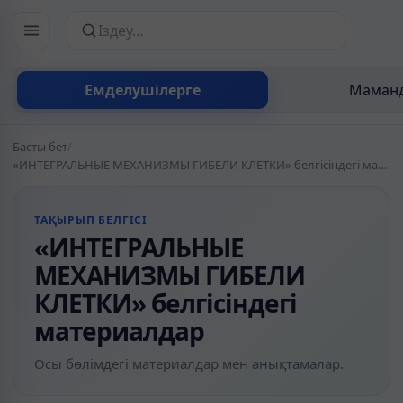
Сайттан іздеу
Емделушілерге
Маманд
Басты бет
/
«ИНТЕГРАЛЬНЫЕ МЕХАНИЗМЫ ГИБЕЛИ КЛЕТКИ» белгісіндегі материалдар
ТАҚЫРЫП БЕЛГІСІ
«ИНТЕГРАЛЬНЫЕ
МЕХАНИЗМЫ ГИБЕЛИ
КЛЕТКИ» белгісіндегі
материалдар
Осы бөлімдегі материалдар мен анықтамалар.