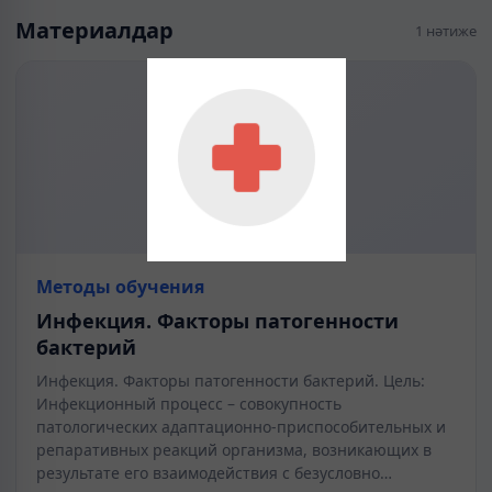
Материалдар
1 нәтиже
Методы обучения
Инфекция. Факторы патогенности
бактерий
Инфекция. Факторы патогенности бактерий. Цель:
Инфекционный процесс – совокупность
патологических адаптационно-приспособительных и
репаративных реакций организма, возникающих в
результате его взаимодействия с безусловно…