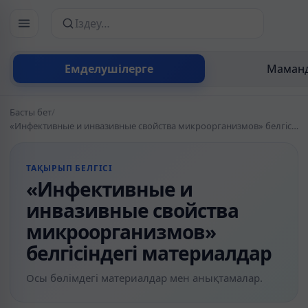
Сайттан іздеу
Емделушілерге
Маманд
Басты бет
/
«Инфективные и инвазивные свойства микроорганизмов» белгісіндегі материалдар
ТАҚЫРЫП БЕЛГІСІ
«Инфективные и
инвазивные свойства
микроорганизмов»
белгісіндегі материалдар
Осы бөлімдегі материалдар мен анықтамалар.