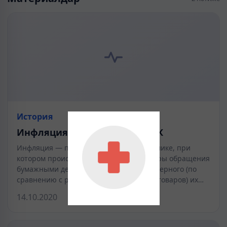
История
Инфляция и борьба с ней в РК
Инфляция — процесс, присущий экономике, при
котором происходит переполнение сферы обращения
бумажными деньгами вследствие чрезмерного (по
сравнению с реальным предложением товаров) их…
14.10.2020