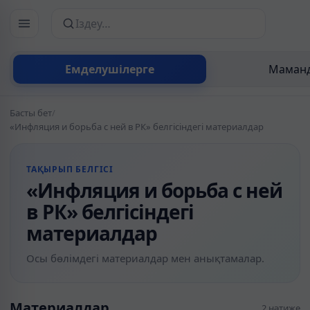
Сайттан іздеу
Емделушілерге
Маманд
Басты бет
/
«Инфляция и борьба с ней в РК» белгісіндегі материалдар
ТАҚЫРЫП БЕЛГІСІ
«Инфляция и борьба с ней
в РК» белгісіндегі
материалдар
Осы бөлімдегі материалдар мен анықтамалар.
Материалдар
2 нәтиже