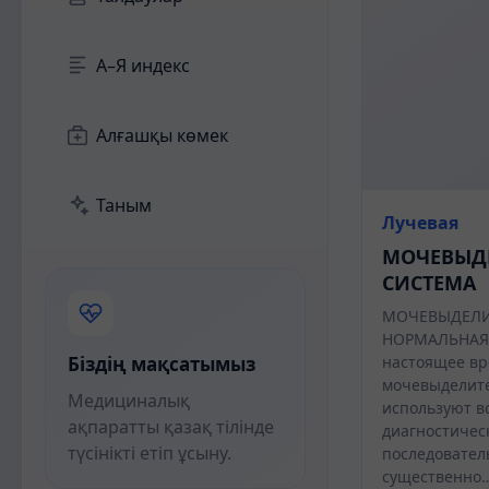
А–Я индекс
Алғашқы көмек
Таным
Лучевая
МОЧЕВЫД
СИСТЕМА
МОЧЕВЫДЕЛИТ
НОРМАЛЬНАЯ
Біздің мақсатымыз
настоящее вр
мочевыделит
Медициналық
используют в
ақпаратты қазақ тілінде
диагностичес
түсінікті етіп ұсыну.
последовател
существенно