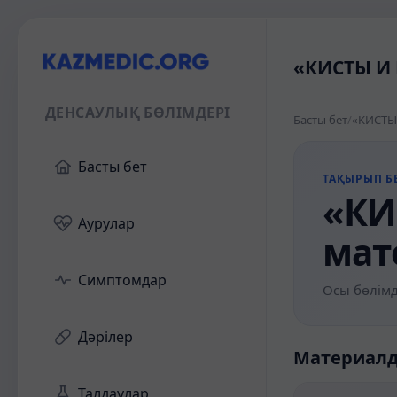
«КИСТЫ И 
ДЕНСАУЛЫҚ БӨЛІМДЕРІ
Басты бет
/
«КИСТЫ 
Басты бет
ТАҚЫРЫП БЕ
«КИ
Аурулар
мат
Симптомдар
Осы бөлімд
Дәрілер
Материал
Талдаулар