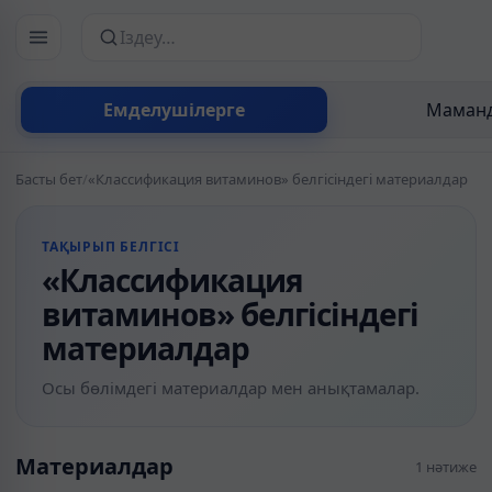
Сайттан іздеу
Емделушілерге
Маманд
Басты бет
/
«Классификация витаминов» белгісіндегі материалдар
ТАҚЫРЫП БЕЛГІСІ
«Классификация
витаминов» белгісіндегі
материалдар
Осы бөлімдегі материалдар мен анықтамалар.
Материалдар
1 нәтиже