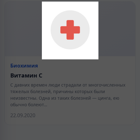
Биохимия
Витамин С
С давних времен люди страдали от многочисленных
тяжелых болезней, причины которых были
неизвестны. Одна из таких болезней — цинга, ею
обычно болеют…
22.09.2020